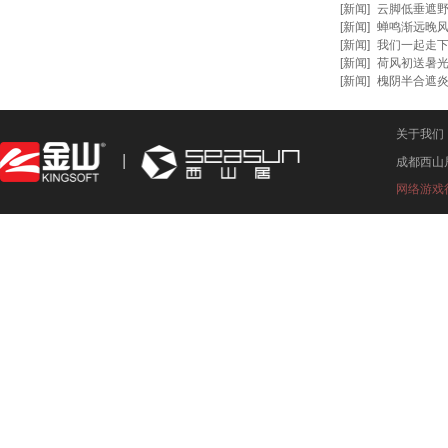
[
新闻
]
云脚低垂遮野
[
新闻
]
蝉鸣渐远晚风
[
新闻
]
我们一起走
[
新闻
]
荷风初送暑光
[
新闻
]
槐阴半合遮
关于我们
成都西山
网络游戏