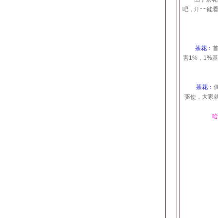
吧，汗~~能
茶花：
害1%，1%
茶花：
驱使，大家
哈