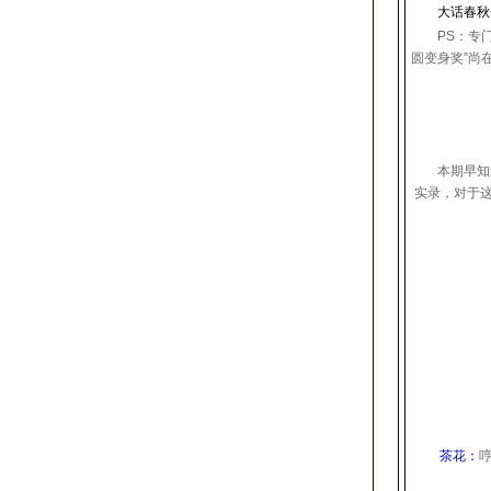
大话春秋
PS：专门为
圆变身奖”尚
本期早知道
实录，对于这
茶花：
哼