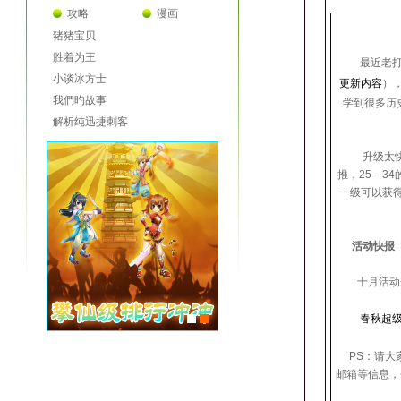
攻略
漫画
猪猪宝贝
胜着为王
最近老打喷
小谈冰方士
更新内容
）
我們旳故事
学到很多历
解析纯迅捷刺客
升级太快也
推，25－3
一级可以获
活动快报
十月活动
春秋超
PS：请大家
邮箱等信息，