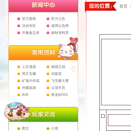
首页
官方新闻
官方公告
活动专区
成周公告榜
开服备忘录
春秋资料库
上古遗迹
镇国之战
周王宝藏
试炼堂
矿场大作战
飞毛腿大赛
外疆战场
云顶天宫
8V8
青龙BOSS
图文
心情