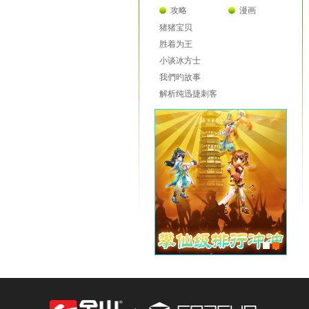
攻略
漫画
猪猪宝贝
胜着为王
小谈冰方士
我們旳故事
解析纯迅捷刺客