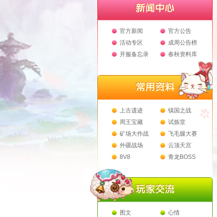
官方新闻
官方公告
活动专区
成周公告榜
开服备忘录
春秋资料库
上古遗迹
镇国之战
周王宝藏
试炼堂
矿场大作战
飞毛腿大赛
外疆战场
云顶天宫
8V8
青龙BOSS
图文
心情