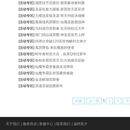
[活动专区]
感恩佳节启新区 精英豪侠春秋聚
[活动专区]
圣器化套九曜炼 群英祭天星辰变
[活动专区]
九曜连星炼圣器 祭天祠前决雄雌
[活动专区]
重展雄风荣耀归 仙属圣炼塑战神
[活动专区]
马到成功贺新春 欢乐轻松过大年
[活动专区]
师门擂台战荣耀 神龙圣装齐上阵
[活动专区]
封禅台突破120圣首饰解封古神力
[活动专区]
鬼冥降临 来自魔族的使者
[活动专区]
蛇年春秋贺大吉，欢喜Q传过新年
[活动专区]
春秋欢喜吃双旦 红火热闹乐缤纷
[活动专区]
仙魔争霸变奏曲圣灵降世
[活动专区]
仙魔争霸乱世英豪协奏曲
[活动专区]
金龙献瑞贺新春
[活动专区]
浪漫圣诞甜蜜新年
1
62条
上一页
2
3
下
关于我们
|
服务协议
|
客服中心
|
联系我们
|
诚聘英才