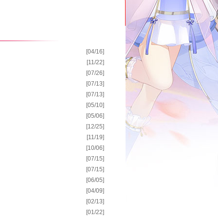
[04/16]
[11/22]
[07/26]
[07/13]
[07/13]
[05/10]
[05/06]
[12/25]
[11/19]
[10/06]
[07/15]
[07/15]
[06/05]
[04/09]
[02/13]
[01/22]