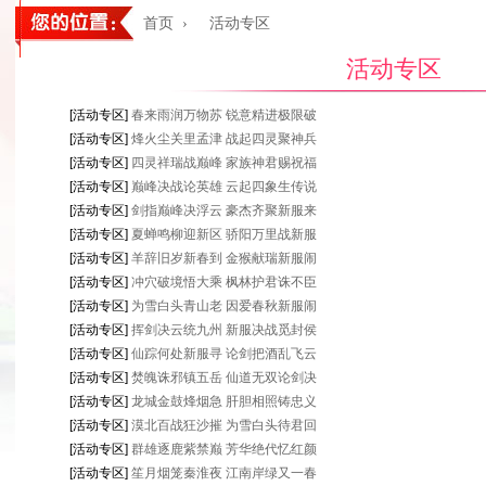
首页
›
活动专区
活动专区
[活动专区]
春来雨润万物苏 锐意精进极限破
[活动专区]
烽火尘关里孟津 战起四灵聚神兵
[活动专区]
四灵祥瑞战巅峰 家族神君赐祝福
[活动专区]
巅峰决战论英雄 云起四象生传说
[活动专区]
剑指巅峰决浮云 豪杰齐聚新服来
[活动专区]
夏蝉鸣柳迎新区 骄阳万里战新服
[活动专区]
羊辞旧岁新春到 金猴献瑞新服闹
[活动专区]
冲穴破境悟大乘 枫林护君诛不臣
[活动专区]
为雪白头青山老 因爱春秋新服闹
[活动专区]
挥剑决云统九州 新服决战觅封侯
[活动专区]
仙踪何处新服寻 论剑把酒乱飞云
[活动专区]
焚魄诛邪镇五岳 仙道无双论剑决
[活动专区]
龙城金鼓烽烟急 肝胆相照铸忠义
[活动专区]
漠北百战狂沙摧 为雪白头待君回
[活动专区]
群雄逐鹿紫禁巅 芳华绝代忆红颜
[活动专区]
笙月烟笼秦淮夜 江南岸绿又一春