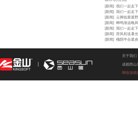
[
新闻
]
我们一起走
[
新闻
]
我们一起走
[
新闻
]
云脚低垂遮野
[
新闻
]
蝉鸣渐远晚风
[
新闻
]
我们一起走
[
新闻
]
荷风初送暑光
[
新闻
]
槐阴半合遮
关于我们
成都西山
网络游戏