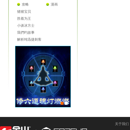
攻略
漫画
猪猪宝贝
胜着为王
小谈冰方士
我們旳故事
解析纯迅捷刺客
关于我们