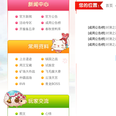
首页
官方新闻
官方公告
活动专区
成周公告榜
[成周公告榜]
封测之
开服备忘录
春秋资料库
[成周公告榜]
封测之
[成周公告榜]
封测之
[成周公告榜]
封测之
上古遗迹
镇国之战
周王宝藏
试炼堂
矿场大作战
飞毛腿大赛
外疆战场
云顶天宫
8V8
青龙BOSS
图文
心情