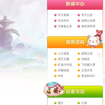
官方新闻
官方公告
活动专区
成周公告榜
开服备忘录
春秋资料库
上古遗迹
镇国之战
周王宝藏
试炼堂
矿场大作战
飞毛腿大赛
外疆战场
云顶天宫
8V8
青龙BOSS
图文
心情