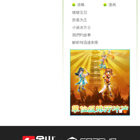
攻略
漫画
猪猪宝贝
胜着为王
小谈冰方士
我們旳故事
解析纯迅捷刺客