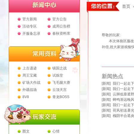
首页
官方新闻
官方公告
活动专区
成周公告榜
开服备忘录
春秋资料库
尊敬的玩家:
本次体验区服改版
补偿,祝大家游戏愉快
上古遗迹
镇国之战
周王宝藏
试炼堂
新闻热点
矿场大作战
飞毛腿大赛
[
新闻
]
我们一起走
[
新闻
]
我们一起走
外疆战场
云顶天宫
[
新闻
]
云脚低垂遮野
8V8
青龙BOSS
[
新闻
]
蝉鸣渐远晚风
[
新闻
]
我们一起走
[
新闻
]
荷风初送暑光
[
新闻
]
槐阴半合遮
图文
心情