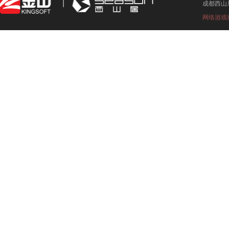
成都西山
网络游戏