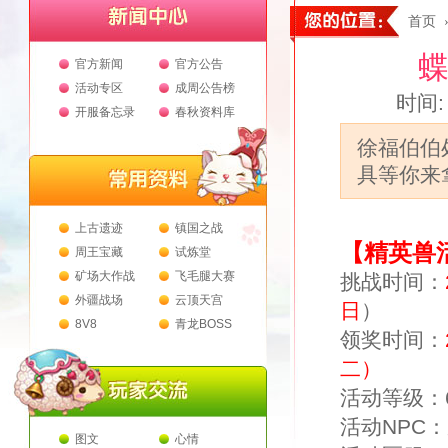
首页
蝶
官方新闻
官方公告
活动专区
成周公告榜
时间: 
开服备忘录
春秋资料库
徐福伯伯
具等你来
上古遗迹
镇国之战
【精英兽
周王宝藏
试炼堂
矿场大作战
飞毛腿大赛
挑战时间：
外疆战场
云顶天宫
日
）
8V8
青龙BOSS
领奖时间：
二）
活动等级：
活动NPC：
图文
心情