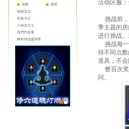
活动区服：
攻略
漫画
猪猪宝贝
挑战前，玩家
胜着为王
小谈冰方士
季主题的房
我們旳故事
进行挑战。
解析纯迅捷刺客
挑战每一
得不同点数
道具，不会
整百次奖
同。