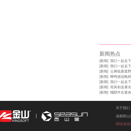
新闻热点
[
新闻
]
我们一起走
[
新闻
]
我们一起走
[
新闻
]
云脚低垂遮野
[
新闻
]
蝉鸣渐远晚风
[
新闻
]
我们一起走
[
新闻
]
荷风初送暑光
[
新闻
]
槐阴半合遮
关于我们
成都西山
网络游戏