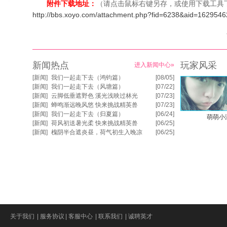
附件下载地址：
（请点击鼠标右键另存，或使用下载工具
http://bbs.xoyo.com/attachment.php?fid=6238&aid=1629546
新闻热点
玩家风采
进入新闻中心»
[
新闻
]
我们一起走下去（鸿钧篇）
[08/05]
[
新闻
]
我们一起走下去（风塘篇）
[07/22]
[
新闻
]
云脚低垂遮野色 溪光浅映过林光
[07/23]
[
新闻
]
蝉鸣渐远晚风悠 快来挑战精英兽
[07/23]
[
新闻
]
我们一起走下去（归夏篇）
[06/24]
萌萌小
[
新闻
]
荷风初送暑光柔 快来挑战精英兽
[06/25]
[
新闻
]
槐阴半合遮炎昼，荷气初生入晚凉
[06/25]
关于我们
|
服务协议
|
客服中心
|
联系我们
|
诚聘英才