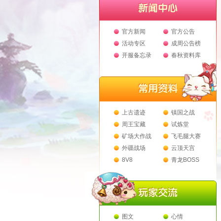
官方新闻
官方公告
活动专区
成周公告榜
开服备忘录
春秋资料库
上古遗迹
镇国之战
周王宝藏
试炼堂
矿场大作战
飞毛腿大赛
外疆战场
云顶天宫
8V8
青龙BOSS
图文
心情