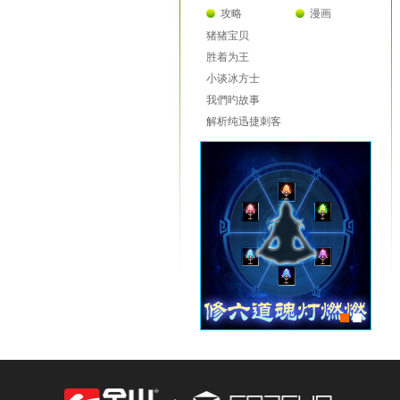
攻略
漫画
猪猪宝贝
胜着为王
小谈冰方士
我們旳故事
解析纯迅捷刺客