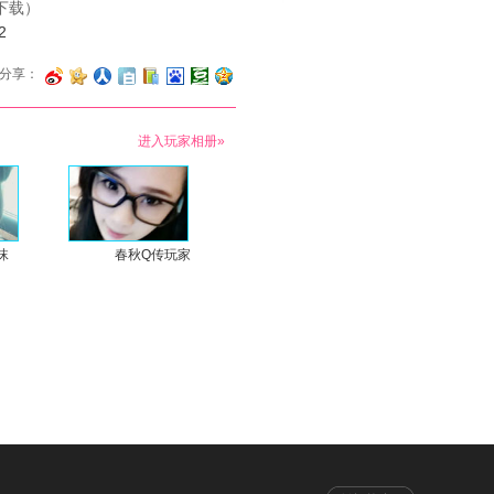
下载）
2
分享：
进入玩家相册»
沫
春秋Q传玩家