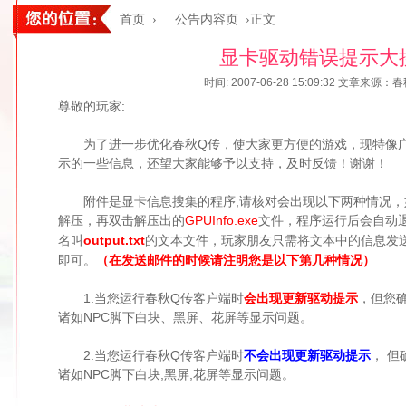
首页
›
公告内容页
›正文
显卡驱动错误提示大
时间: 2007-06-28 15:09:32
文章来源：春
尊敬的玩家:
为了进一步优化春秋Q传，使大家更方便的游戏，现特像广
示的一些信息，还望大家能够予以支持，及时反馈！谢谢！
附件是显卡信息搜集的程序,请核对会出现以下两种情况，
解压，再双击解压出的
GPUInfo.exe
文件，程序运行后会自动
名叫
output.txt
的文本文件，玩家朋友只需将文本中的信息发
即可。
（在发送邮件的时候请注明您是以下第几种情况）
1.当您运行春秋Q传客户端时
会出现更新驱动提示
，但您
诸如NPC脚下白块、黑屏、花屏等显示问题。
2.当您运行春秋Q传客户端时
不会出现更新驱动提示
， 
诸如NPC脚下白块,黑屏,花屏等显示问题。