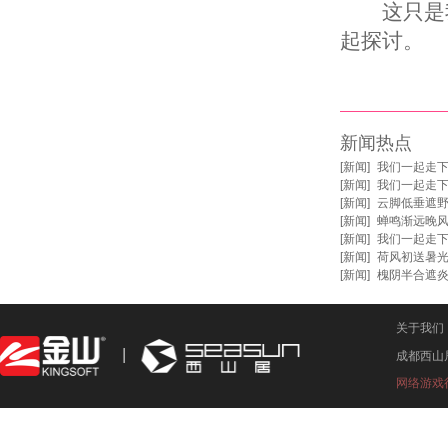
这只是我
起探讨。
新闻热点
[
新闻
]
我们一起走
[
新闻
]
我们一起走
[
新闻
]
云脚低垂遮野
[
新闻
]
蝉鸣渐远晚风
[
新闻
]
我们一起走
[
新闻
]
荷风初送暑光
[
新闻
]
槐阴半合遮
关于我们
成都西山
网络游戏