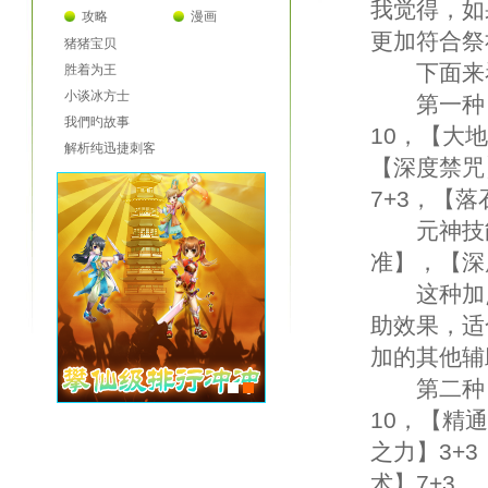
我觉得，如
攻略
漫画
更加符合祭
猪猪宝贝
下面来看
胜着为王
小谈冰方士
第一种：
我們旳故事
10，【大地
解析纯迅捷刺客
【深度禁咒】
7+3，【落
元神技能
准】，【深
这种加点
助效果，适
加的其他辅
第二种：
10，【精
之力】3+
术】7+3