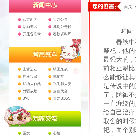
首页
官方新闻
官方公告
活动专区
成周公告榜
时间: 
开服备忘录
春秋资料库
春秋中有
祭祀，他的
最强大的，
前相互攀比
上古遗迹
镇国之战
么能够让其
周王宝藏
试炼堂
矿场大作战
飞毛腿大赛
是传说中的
外疆战场
云顶天宫
了，防御不
8V8
青龙BOSS
一直缠绕的
给自己治疗
取舍的时候
祀，而个别
图文
心情