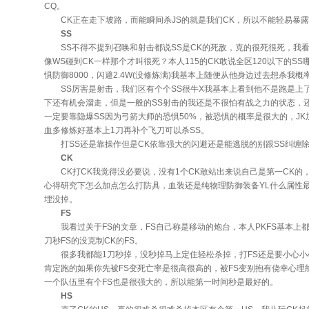
CQ。
CK正在走下坡路，而能瞬间杀JS的就是我们CK，所以不能轻易暴露
SS
SS不得不提到召唤和射击都说SS是CK的死敌，克的很死很死，我
像WS碰到CK一样那个才叫很死？本人115的CK敢说全区120以下的S
惧防御8000，闪避2.4W(没修炼满)我基本上随便从他身边过去想杀我概
SS厉害是射击，我们区有个个SS很牛X我基本上看到他不是跑是上
下还有机会溜走，但是一般的SS射击的我还是不很怕有战之力的状态，
一定要靠隐爆SS因为弓箭大师的恐惧50%，被恐惧的概率是很大的，J
血多修炼好基本上1刀再补个飞刀可以杀SS。
打SS还是靠操作但是CK依靠强大的闪避还是能逃脱的别跟SS纠缠
CK
CK打CK我觉得没必要说，没有1个CK敢站出来说自己是第一CK的
心得研究下怎么加点怎么打防具，血装还是纯物理防御装备YL什么属性
埋没掉。
FS
我看过关于FS的文章，FS自己称是移动的炮台，本人PKFS基本上都是
刀秒FS的没克制CK的FS。
很多我都能1刀秒掉，没秒掉马上定住轻松杀掉，打FS还是要小心小
肯定跑的如果你先被FS变死亡率是很高很高的，被FS变别抱有侥幸心
一个队伍里有个FS也是很强大的，所以能第一时间秒是最好的。
HS