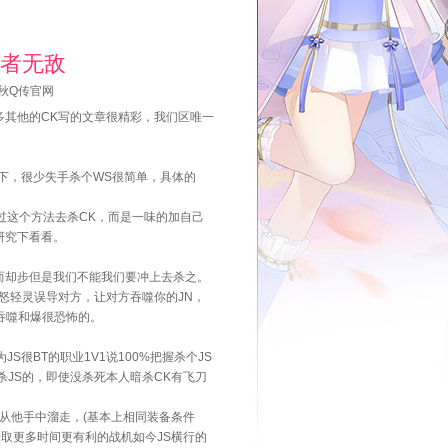
勇者无敌
秋Q传官网
其他的CK写的文章很精彩，我们区唯一
下，很少失手杀个WS很简单，具体的
过这个方法去杀CK，而是一味的加自己
研究下看看。
却步但是我们不能我们要冲上去杀之。
怒轻灵误导对方，让对方吞噬你的JN，
的吞噬和爆很恐怖的。
很BT的职业1V1说100%把握杀个JS
杀JS的，即使没杀死本人暗杀CK有飞刀
从他手中溜走，(基本上相同装备条件
争取更多时间更有利的战机如今JS横行的