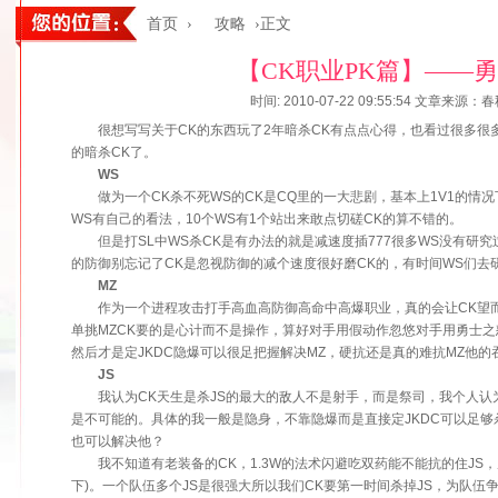
首页
›
攻略
›正文
【CK职业PK篇】——
时间: 2010-07-22 09:55:54
文章来源：春
很想写写关于CK的东西玩了2年暗杀CK有点点心得，也看过很多很多
的暗杀CK了。
WS
做为一个CK杀不死WS的CK是CQ里的一大悲剧，基本上1V1的情况
WS有自己的看法，10个WS有1个站出来敢点切磋CK的算不错的。
但是打SL中WS杀CK是有办法的就是减速度插777很多WS没有研究
的防御别忘记了CK是忽视防御的减个速度很好磨CK的，有时间WS们去
MZ
作为一个进程攻击打手高血高防御高命中高爆职业，真的会让CK望而
单挑MZCK要的是心计而不是操作，算好对手用假动作忽悠对手用勇士之
然后才是定JKDC隐爆可以很足把握解决MZ，硬抗还是真的难抗MZ他
JS
我认为CK天生是杀JS的最大的敌人不是射手，而是祭司，我个人认为JS
是不可能的。具体的我一般是隐身，不靠隐爆而是直接定JKDC可以足够
也可以解决他？
我不知道有老装备的CK，1.3W的法术闪避吃双药能不能抗的住JS，
下)。一个队伍多个JS是很强大所以我们CK要第一时间杀掉JS，为队伍