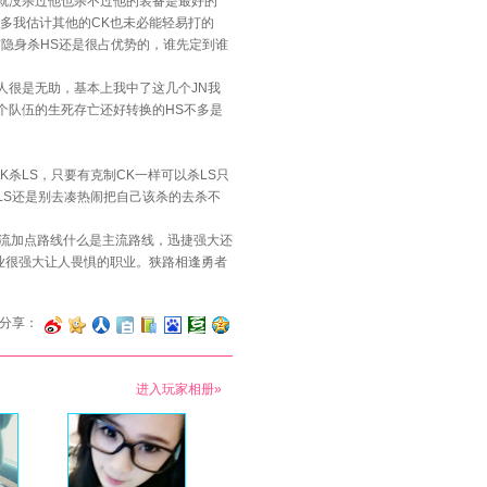
就没杀过他也杀不过他的装备是最好的
00多我估计其他的CK也未必能轻易打的
有隐身杀HS还是很占优势的，谁先定到谁
很是无助，基本上我中了这几个JN我
1个队伍的生死存亡还好转换的HS不多是
杀LS，只要有克制CK一样可以杀LS只
LS还是别去凑热闹把自己该杀的去杀不
流加点路线什么是主流路线，迅捷强大还
业很强大让人畏惧的职业。狭路相逢勇者
分享：
进入玩家相册»