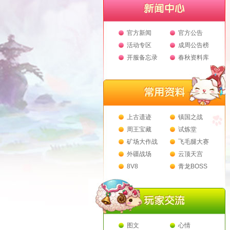
官方新闻
官方公告
活动专区
成周公告榜
开服备忘录
春秋资料库
上古遗迹
镇国之战
周王宝藏
试炼堂
矿场大作战
飞毛腿大赛
外疆战场
云顶天宫
8V8
青龙BOSS
图文
心情