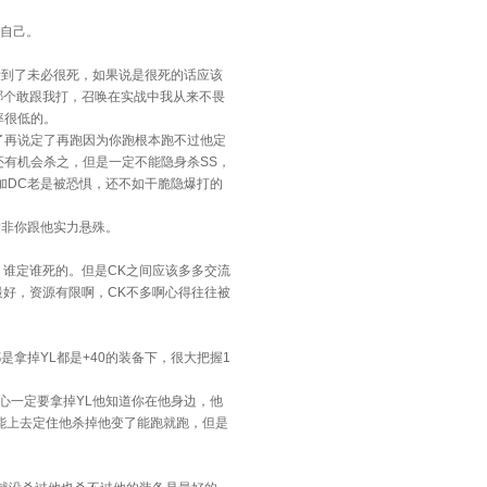
自己。
看到了未必很死，如果说是很死的话应该
S哪个敢跟我打，召唤在实战中我从来不畏
率很低的。
了再说定了再跑因为你跑根本跑不过他定
还有机会杀之，但是一定不能隐身杀SS，
K加DC老是被恐惧，还不如干脆隐爆打的
除非你跟他实力悬殊。
，谁定谁死的。但是CK之间应该多多交流
最好，资源有限啊，CK不多啊心得往往被
拿掉YL都是+40的装备下，很大把握1
心一定要拿掉YL他知道你在他身边，他
理能上去定住他杀掉他变了能跑就跑，但是