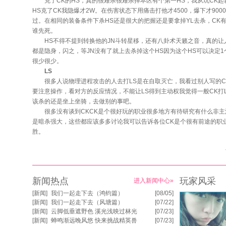
克了CK的HS，真的很难杀很难杀掉本区有个第一HS，我从玩CK起
HS克了CK我隐爆才2W。在伤害状态下用痛击打他才4500，爆下才90
过。在相同的装备条件下杀HS还是很大的把握还是要拿掉YL去杀，CK
谁先死。
HS不得不提到转换他的JN斗转星移，还有八卦术天籁之音，真的让人
都是隐身，闪之，等JN没有了就上去杀掉这个HS因为这个HS可以决定
很少很少。
LS
很多人说物理进程攻击的人去打LS是在自取灭亡，我看过别人写的CK
要注意操作，看对方的反应情况，不能让LS得到主动权我觉得一般CK打
该杀的还是坐上坐骑，去做别的事吧。
很多没有谈到CKCK是个很好玩的职业很多地方有待研究有什么非主
是暗杀强大，这些都应该多多讨论我可以告诉各位CK是个很有前途的职
胜。
新闻热点
玩家风采
进入新闻中心»
[
新闻
]
我们一起走下去（鸿钧篇）
[08/05]
[
新闻
]
我们一起走下去（风塘篇）
[07/22]
[
新闻
]
云脚低垂遮野色 溪光浅映过林光
[07/23]
[
新闻
]
蝉鸣渐远晚风悠 快来挑战精英兽
[07/23]