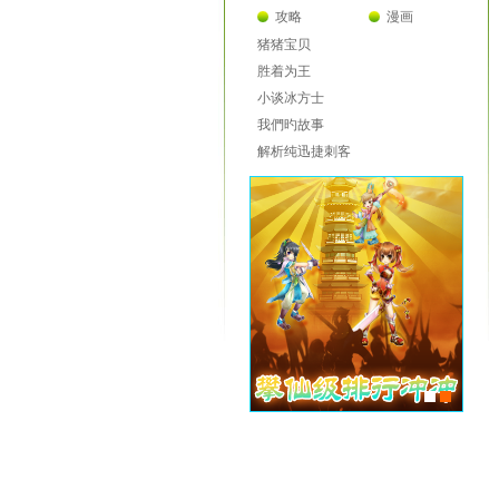
攻略
漫画
猪猪宝贝
胜着为王
小谈冰方士
我們旳故事
解析纯迅捷刺客