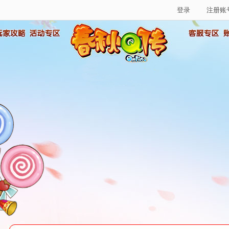
登录
注册账