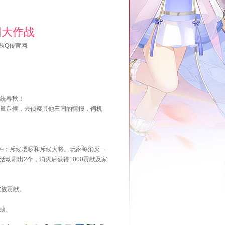
园大作战
秋Q传官网
统春秋！
大量斥候，去侦察其他三国的情报，伺机
种：斥候喽啰和斥候大将。玩家每消灭一
活动刷出2个，消灭后获得1000贡献及家
家族贡献。
励。