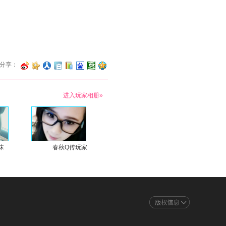
分享：
进入玩家相册»
沫
春秋Q传玩家