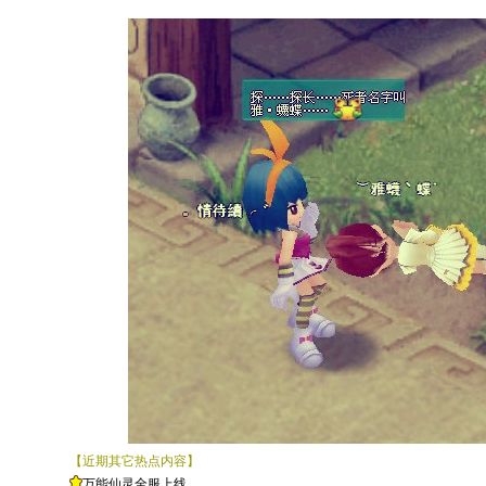
【近期其它热点内容】
万能仙灵全服上线