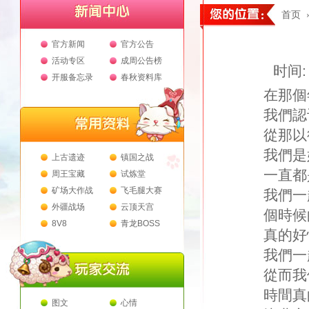
首页
官方新闻
官方公告
活动专区
成周公告榜
时间: 
开服备忘录
春秋资料库
在那個年
我們認
從那以
我們是好
上古遗迹
镇国之战
一直都是
周王宝藏
试炼堂
矿场大作战
飞毛腿大赛
我們一起笑
外疆战场
云顶天宫
個時候的
8V8
青龙BOSS
真的好快
我們一起
從而我們的
時間真的
图文
心情