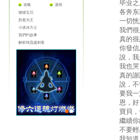
毕业之
攻略
漫画
各奔东
猪猪宝贝
一切恍如
胜着为王
小谈冰方士
我們很久
我們旳故事
真的很
解析纯迅捷刺客
你發信息
說，我是
我也哭了，
真的謝謝
說，不管
要我一定
恩，好，
寶貝，也
繼續你的
不要輕易
我知道