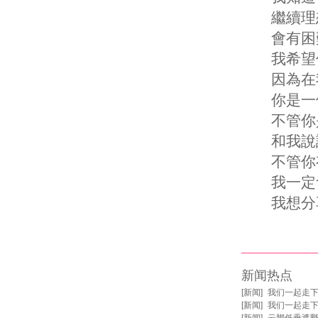
繼續理想
會有困難
我希望你
因為在我
你是一個
不管你是
和我說
不管你有
我一定會
我想分享
新闻热点
[
新闻
]
我们一起走
[
新闻
]
我们一起走