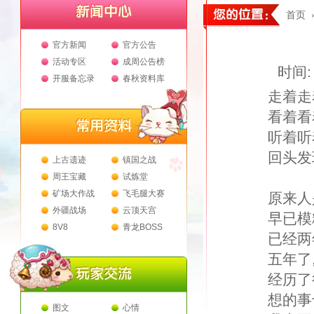
首页
官方新闻
官方公告
活动专区
成周公告榜
时间: 
开服备忘录
春秋资料库
走着走着
看着看着
听着听着
回头发现
上古遗迹
镇国之战
周王宝藏
试炼堂
矿场大作战
飞毛腿大赛
原来人是
外疆战场
云顶天宫
早已模糊了
8V8
青龙BOSS
已经两年了
五年了,说
经历了很多
想的事也
图文
心情