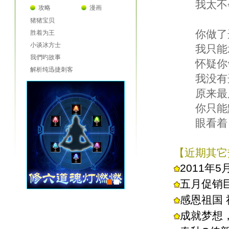
我太不会
攻略
漫画
猪猪宝贝
你做了选
胜着为王
小谈冰方士
我只能承
我們旳故事
怀疑你舍
解析纯迅捷刺客
我没有选
原来最后
你只能默
眼看着 
【近期其它
2011年
五月促销
感恩祖国
成就梦想