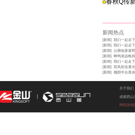
春秋Q传
新闻热点
[
新闻
]
我们一起走
[
新闻
]
我们一起走
[
新闻
]
云脚低垂遮野
[
新闻
]
蝉鸣渐远晚风
[
新闻
]
我们一起走
[
新闻
]
荷风初送暑光
[
新闻
]
槐阴半合遮
关于我们
成都西山
网络游戏