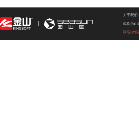
关于我们
成都西山
网络游戏