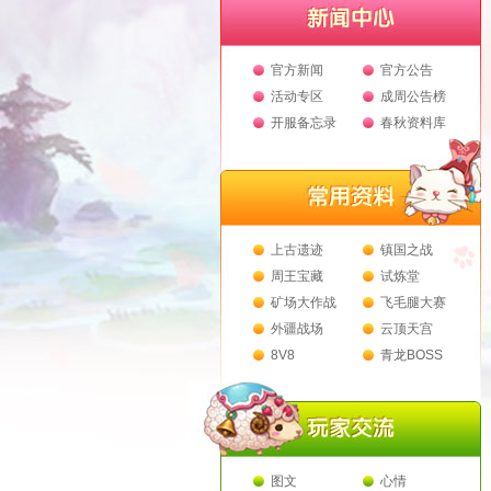
官方新闻
官方公告
活动专区
成周公告榜
开服备忘录
春秋资料库
上古遗迹
镇国之战
周王宝藏
试炼堂
矿场大作战
飞毛腿大赛
外疆战场
云顶天宫
8V8
青龙BOSS
图文
心情