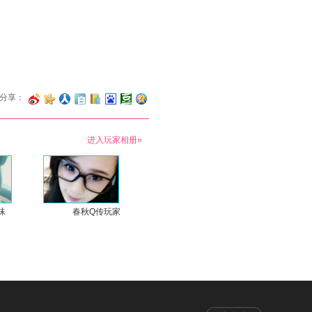
分享：
进入玩家相册»
沫
春秋Q传玩家