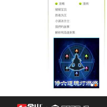
攻略
漫画
猪猪宝贝
胜着为王
小谈冰方士
我們旳故事
解析纯迅捷刺客