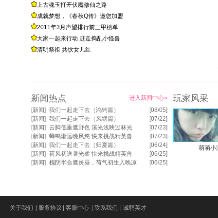
上古魂玉打开伏魔修仙之路
成就梦想，《春秋Q传》邀您加盟
2011年3月声望排行前三甲榜单
大家一起来行动 赶走捣乱小怪兽
清明祭祖 共饮女儿红
新闻热点
玩家风采
进入新闻中心»
[
新闻
]
我们一起走下去（鸿钧篇）
[08/05]
[
新闻
]
我们一起走下去（风塘篇）
[07/22]
[
新闻
]
云脚低垂遮野色 溪光浅映过林光
[07/23]
[
新闻
]
蝉鸣渐远晚风悠 快来挑战精英兽
[07/23]
[
新闻
]
我们一起走下去（归夏篇）
[06/24]
萌萌小
[
新闻
]
荷风初送暑光柔 快来挑战精英兽
[06/25]
[
新闻
]
槐阴半合遮炎昼，荷气初生入晚凉
[06/25]
关于我们
|
服务协议
|
客服中心
|
联系我们
|
诚聘英才