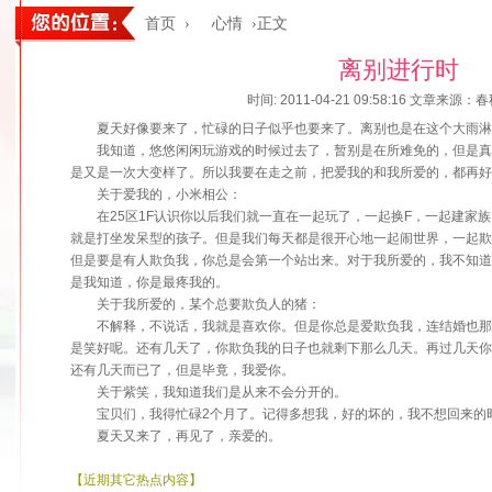
首页
›
心情
›正文
离别进行时
时间: 2011-04-21 09:58:16
文章来源：春
夏天好像要来了，忙碌的日子似乎也要来了。离别也是在这个大雨淋
我知道，悠悠闲闲玩游戏的时候过去了，暂别是在所难免的，但是真
是又是一次大变样了。所以我要在走之前，把爱我的和我所爱的，都再好
关于爱我的，小米相公：
在25区1F认识你以后我们就一直在一起玩了，一起换F，一起建家族
就是打坐发呆型的孩子。但是我们每天都是很开心地一起闹世界，一起
但是要是有人欺负我，你总是会第一个站出来。对于我所爱的，我不知
是我知道，你是最疼我的。
关于我所爱的，某个总要欺负人的猪：
不解释，不说话，我就是喜欢你。但是你总是爱欺负我，连结婚也那
是笑好呢。还有几天了，你欺负我的日子也就剩下那么几天。再过几天
还有几天而已了，但是毕竟，我爱你。
关于紫笑，我知道我们是从来不会分开的。
宝贝们，我得忙碌2个月了。记得多想我，好的坏的，我不想回来的
夏天又来了，再见了，亲爱的。
【近期其它热点内容】