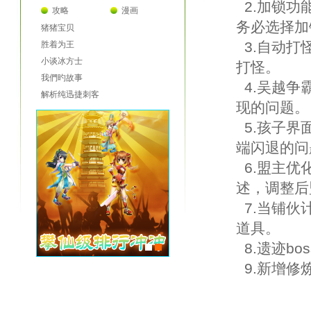
2.加锁功
攻略
漫画
务必选择加
猪猪宝贝
3.自动打
胜着为王
小谈冰方士
打怪。
我們旳故事
4.吴越争
解析纯迅捷刺客
现的问题。
5.孩子界
端闪退的问
6.盟主优
述，调整后
7.当铺伙
道具。
8.遗迹bo
9.新增修