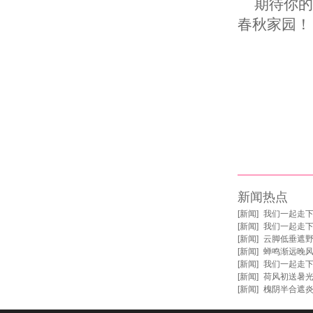
期待你的
春秋家园！
新闻热点
[
新闻
]
我们一起走
[
新闻
]
我们一起走
[
新闻
]
云脚低垂遮野
[
新闻
]
蝉鸣渐远晚风
[
新闻
]
我们一起走
[
新闻
]
荷风初送暑光
[
新闻
]
槐阴半合遮