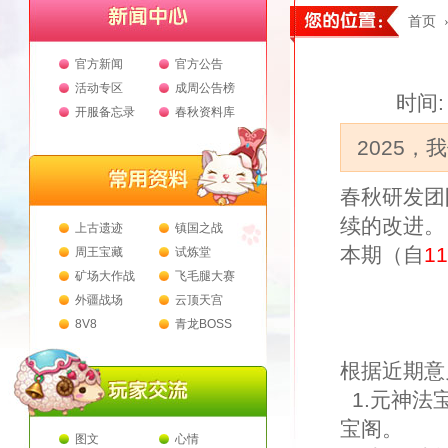
首页
官方新闻
官方公告
活动专区
成周公告榜
时间: 
开服备忘录
春秋资料库
2025
春秋研发团
续的改进。
上古遗迹
镇国之战
本期（自
1
周王宝藏
试炼堂
矿场大作战
飞毛腿大赛
外疆战场
云顶天宫
8V8
青龙BOSS
根据近期意
1.元神法
宝阁。
图文
心情