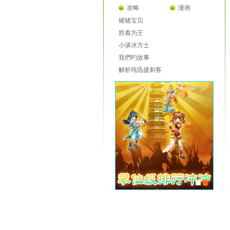
攻略
漫画
猪猪宝贝
胜着为王
小谈冰方士
我們旳故事
解析纯迅捷刺客