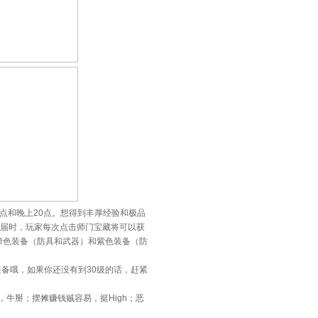
点和晚上20点。想得到丰厚经验和极品
。届时，玩家每次点击师门宝藏将可以获
绿色装备（防具和武器）和紫色装备（防
备哦，如果你还没有到30级的话，赶紧
掰；摆摊赚钱贼容易，挺High；恶