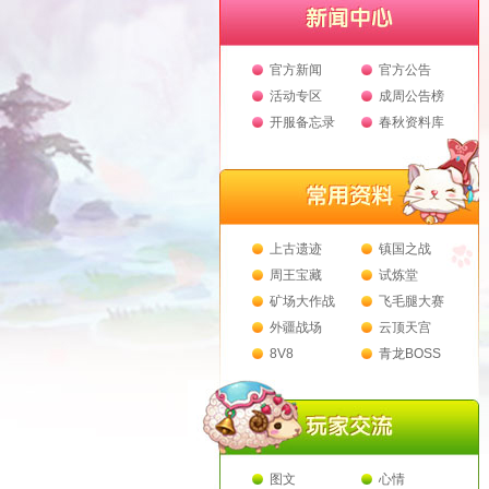
官方新闻
官方公告
活动专区
成周公告榜
开服备忘录
春秋资料库
上古遗迹
镇国之战
周王宝藏
试炼堂
矿场大作战
飞毛腿大赛
外疆战场
云顶天宫
8V8
青龙BOSS
图文
心情