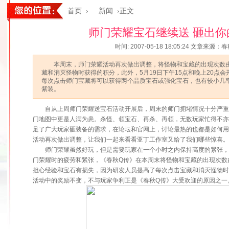
首页
›
新闻
›正文
师门荣耀宝石继续送 砸出你
时间: 2007-05-18 18:05:24
文章来源：春
本周末，师门荣耀活动再次做出调整，将怪物和宝藏的出现次数由
藏和消灭怪物时获得的积分，此外，5月19日下午15点和晚上20点
每次点击师门宝藏将可以获得两个品质宝石或强化宝石，也有较小几率
紫装。
自从上周师门荣耀送宝石活动开展后，周末的师门拥堵情况十分严重
门地图中更是人满为患。杀怪、领宝石、再杀、再领，无数玩家忙得不
足了广大玩家砸装备的需求，在论坛和官网上，讨论最热的也都是如何
活动再次做出调整，让我们一起来看看亚丁工作室又给了我们哪些惊喜。
师门荣耀虽然好玩，但是需要玩家在一个小时之内保持高度的紧张，
门荣耀时的疲劳和紧张，《春秋Q传》在本周末将怪物和宝藏的出现次数
担心经验和宝石有损失，因为研发人员提高了每次点击宝藏和消灭怪物
活动中的奖励不变，不与玩家争利正是《春秋Q传》大受欢迎的原因之一