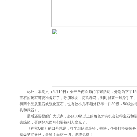
此外，本周六（5月19日）会开放两次师门荣耀活动，分别为下午15
宝石的玩家可要准备好了，呼朋唤友，厉兵秣马，到时就要一展身手了
得两个品质宝石或强化宝石，也有较小几率额外获得一件30级～50级的
具和武器）。
最后还要提醒广大玩家，必须30级以上的角色才有机会获得宝石和装
去练级，否则好东西可都要被别人拿光了。
《春秋Q传》的口号就是：打坐组队混经验，特快；任务打怪好装备，牛
搞爆笑混春秋，最帅！而这一切，统统免费！