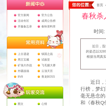
首页
春秋杀
官方新闻
官方公告
活动专区
成周公告榜
开服备忘录
春秋资料库
时间: 
近日，迅雷公
的姿态以32
上古遗迹
镇国之战
根据当周真
周王宝藏
试炼堂
矿场大作战
飞毛腿大赛
外疆战场
云顶天宫
8V8
青龙BOSS
近日，迅雷
行榜，梦幻
毫无悬念的
和《春秋Q
图文
心情