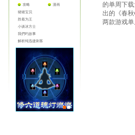
的单周下载
攻略
漫画
出的《春秋
猪猪宝贝
胜着为王
两款游戏单
小谈冰方士
我們旳故事
解析纯迅捷刺客