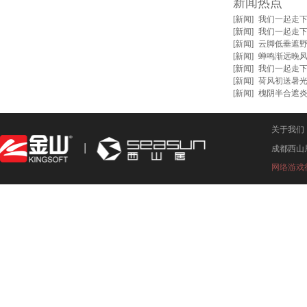
新闻热点
[
新闻
]
我们一起走
[
新闻
]
我们一起走
[
新闻
]
云脚低垂遮野
[
新闻
]
蝉鸣渐远晚风
[
新闻
]
我们一起走
[
新闻
]
荷风初送暑光
[
新闻
]
槐阴半合遮
关于我们
成都西山
网络游戏