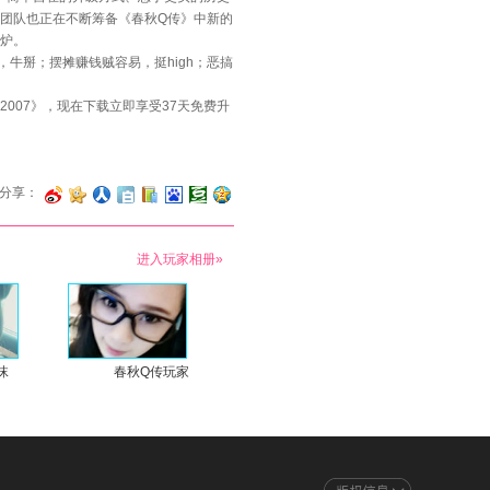
团队也正在不断筹备《春秋Q传》中新的
炉。
掰；摆摊赚钱贼容易，挺high；恶搞
07》，现在下载立即享受37天免费升
分享：
进入玩家相册»
沫
春秋Q传玩家