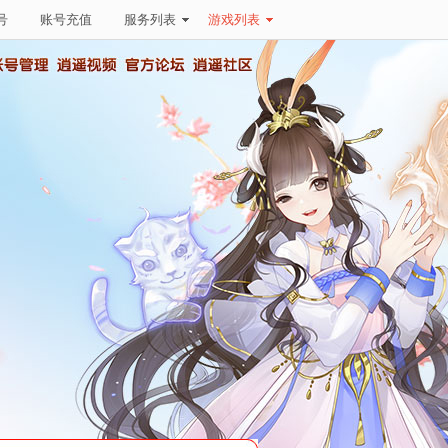
号
账号充值
服务列表
游戏列表