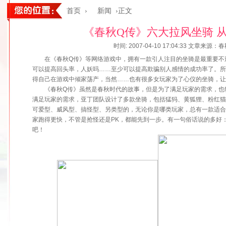
首页
›
新闻
›正文
《春秋Q传》六大拉风坐骑 
时间: 2007-04-10 17:04:33
文章来源：春
在《春秋Q传》等网络游戏中，拥有一款引人注目的坐骑是最重要不
可以提高回头率，人妖吗……至少可以提高欺骗别人感情的成功率了。
得自己在游戏中倾家荡产，当然……也有很多女玩家为了心仪的坐骑，让
《春秋Q传》虽然是春秋时代的故事，但是为了满足玩家的需求，也
满足玩家的需求，亚丁团队设计了多款坐骑，包括猛犸、黄狐狸、粉红
可爱型、威风型、搞怪型、另类型的，无论你是哪类玩家，总有一款适
家跑得更快，不管是抢怪还是PK，都能先到一步。有一句俗话说的多好
吧！