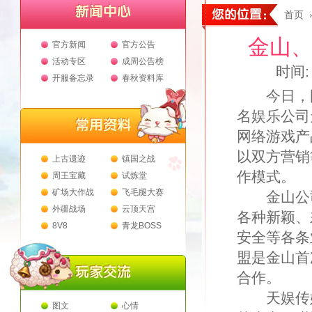
首页
金山、
官方新闻
官方公告
活动专区
成周公告榜
时间: 
开服备忘录
春秋资料库
今日，国
名娱乐公司
网络游戏产
以双方营销
上古遗迹
镇国之战
作模式。
周王宝藏
试炼堂
矿场大作战
飞毛腿大赛
金山公司
外疆战场
云顶天宫
各种新颖、
8V8
青龙BOSS
安全等各条
盟是金山首
合作。
天娱传媒
图文
心情