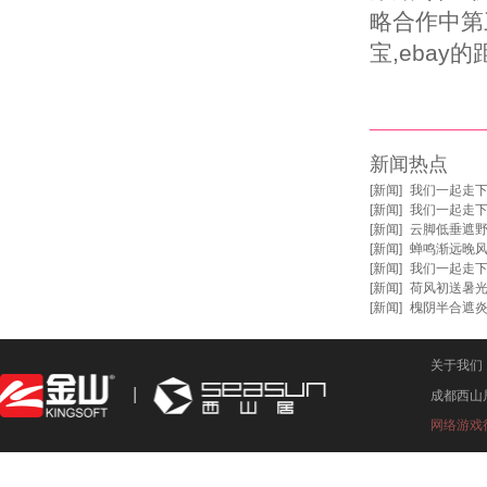
略合作中第
宝,ebay
新闻热点
[
新闻
]
我们一起走
[
新闻
]
我们一起走
[
新闻
]
云脚低垂遮野
[
新闻
]
蝉鸣渐远晚风
[
新闻
]
我们一起走
[
新闻
]
荷风初送暑光
[
新闻
]
槐阴半合遮
关于我们
成都西山
网络游戏