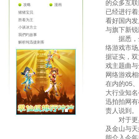
的众多互联
攻略
漫画
已经进行着
猪猪宝贝
看好国内发
胜着为王
小谈冰方士
与旗下新锐
我們旳故事
据悉，金
解析纯迅捷刺客
络游戏市场
据证实，双
戏主题曲与
网络游戏相
在内的05
大行业知名
迅拍拍网有
责人说到。
对于更具
及金山与天
能介入今年