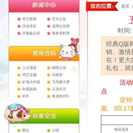
首页
官方新闻
官方公告
活动专区
成周公告榜
时间: 
开服备忘录
春秋资料库
经典Q版
销、激情
在！更大
礼包，就
上古遗迹
镇国之战
周王宝藏
试炼堂
活动
矿场大作战
飞毛腿大赛
外疆战场
云顶天宫
点
8V8
青龙BOSS
促销
服、3区17
购买道具
图文
心情