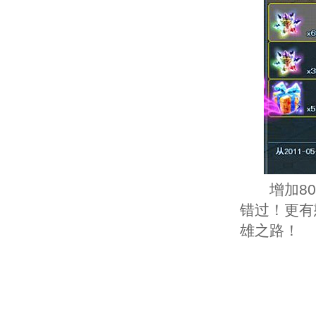
增加80
错过！更有
雄之路！