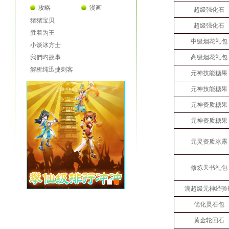
攻略
漫画
超级强化石
猪猪宝贝
超级强化石
胜着为王
中级烟花礼包
小谈冰方士
我們旳故事
高级烟花礼包
解析纯迅捷刺客
元神技能糖果
元神技能糖果
元神资质糖果
元神资质糖果
元灵资质冰露
修炼天书礼包
满超级元神经验
优化灵石包
黄金轮回石