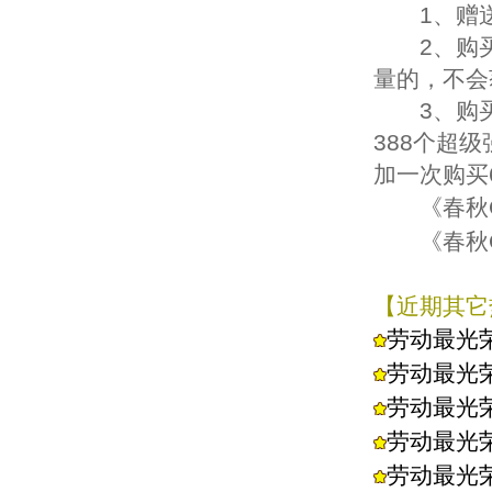
1、赠送
2、购买
量的，不会
3、购买
388个超
加一次购买
《春秋Q
《春秋Q
【近期其它
劳动最光
劳动最光
劳动最光
劳动最光
劳动最光