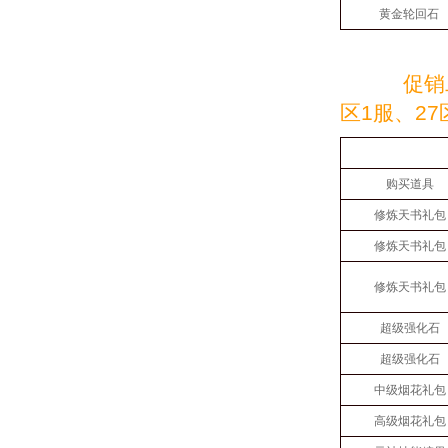
黄金轮回石
促销
区1服、27
购买道具
修炼天书礼包
修炼天书礼包
修炼天书礼包
超级强化石
超级强化石
中级烟花礼包
高级烟花礼包