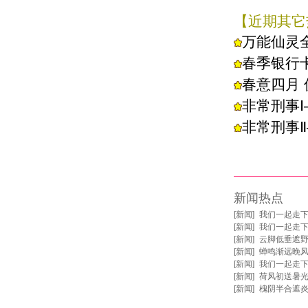
【近期其它
万能仙灵
春季银行卡
春意四月
非常刑事
非常刑事
新闻热点
[
新闻
]
我们一起走
[
新闻
]
我们一起走
[
新闻
]
云脚低垂遮野
[
新闻
]
蝉鸣渐远晚风
[
新闻
]
我们一起走
[
新闻
]
荷风初送暑光
[
新闻
]
槐阴半合遮