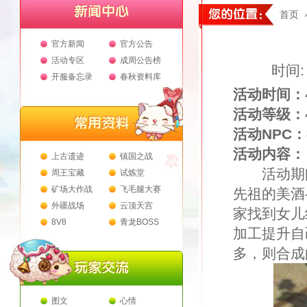
首页
官方新闻
官方公告
活动专区
成周公告榜
时间: 
开服备忘录
春秋资料库
活动时间：
活动等级：
活动NPC：
活动内容：
上古遗迹
镇国之战
活动期间
周王宝藏
试炼堂
矿场大作战
飞毛腿大赛
先祖的美酒
外疆战场
云顶天宫
家找到女儿
8V8
青龙BOSS
加工提升自
多，则合成
图文
心情