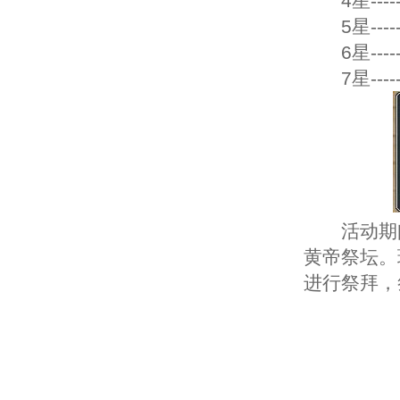
4星---
5星---
6星---
7星---
活动期间
黄帝祭坛。
进行祭拜，