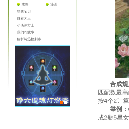
攻略
漫画
猪猪宝贝
胜着为王
小谈冰方士
我們旳故事
解析纯迅捷刺客
合成规
匹配数最高
按4个2计
举例：
成2瓶5星
2220