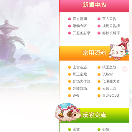
官方新闻
官方公告
活动专区
成周公告榜
开服备忘录
春秋资料库
上古遗迹
镇国之战
周王宝藏
试炼堂
矿场大作战
飞毛腿大赛
外疆战场
云顶天宫
8V8
青龙BOSS
图文
心情