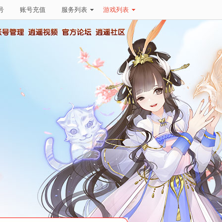
号
账号充值
服务列表
游戏列表