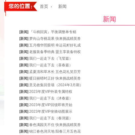
首页
›
新闻
新闻
[新闻]
『斗柄回寅』平衡调整单专精
[新闻]
梦向山寺桃花果 快来挑战精英兽
[新闻]
五月榴华照眼明 幸运花籽好礼成
[新闻]
老服装备季特典 盟主享装备特权
[新闻]
我们一起走下去（飞莹篇）
[新闻]
我们一起走下去（喜春篇）
[新闻]
孟夏清和草木长 五色花礼笑芬芳
[新闻]
暖日丽晴时正好 快来挑战精英兽
[新闻]
意见收集回音墙（2024年3月期）
[新闻]
2023年度VIP外装专属特权
[新闻]
我们一起走下去（沐春篇）
[新闻]
2023年度VIP回馈即将开始
[新闻]
2023年度VIP坐骑动图展示
[新闻]
我们一起走下去（春润篇）
[新闻]
春色满园关不住 快来挑战精英兽
[新闻]
锦江春色润天地 阳春三月五色花