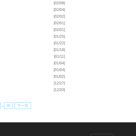
[02/08]
[02/04]
[02/02]
[02/01]
[02/01]
[01/25]
[01/22]
[01/18]
[01/11]
[01/04]
[01/04]
[01/02]
[12/27]
[12/20]
..
99
下一页