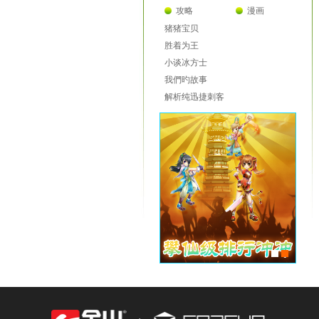
攻略
漫画
猪猪宝贝
胜着为王
小谈冰方士
我們旳故事
解析纯迅捷刺客