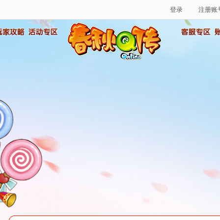
登录
注册账