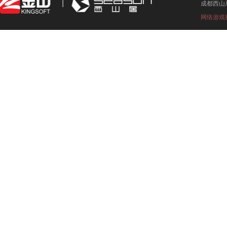
成都西山
网络游戏