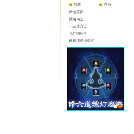
攻略
漫画
猪猪宝贝
胜着为王
小谈冰方士
我們旳故事
解析纯迅捷刺客