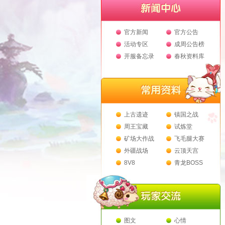
官方新闻
官方公告
活动专区
成周公告榜
开服备忘录
春秋资料库
上古遗迹
镇国之战
周王宝藏
试炼堂
矿场大作战
飞毛腿大赛
外疆战场
云顶天宫
8V8
青龙BOSS
图文
心情