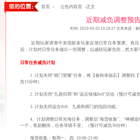
首页
›
公告内容页
›正文
近期减负调整预
时间: 2023-03-20 15:18:27
文章来源：春
近期玩家调查中发现较多玩家反馈日常任务繁累、有压力
后，计划对日常任务做出一些调整，以减轻玩家负担，然大家
日常任务
减负
计划
1. 计划关闭“师门荣耀”任务，将【春秋幸福石】调整到【
负15分钟）
2. 计划关闭“九鼎归周”和“远古镇魂8v8”活动（预计可减负
3. 计划关闭远古8v8、九鼎和师门的找回功能。
4、计划调整日常沧海任务，调整后“海货收集”、“神捕追缉
一个，奖励翻倍，任务等级不变。（预计可减负30分钟）
海货收集：每周一、四 10:00-23:00