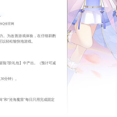
告
秋Q传官网
。为改善游戏体验，在仔细斟酌
可以轻松愉快地游戏。
冒险7阶礼包】中产出。（预计可减
30分钟）。
”和“沧海魔窟”每日只用完成固定