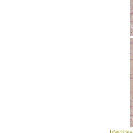
【近期其它热点