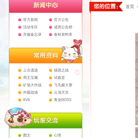
首页
官方新闻
官方公告
活动专区
成周公告榜
开服备忘录
春秋资料库
上古遗迹
镇国之战
周王宝藏
试炼堂
矿场大作战
飞毛腿大赛
外疆战场
云顶天宫
8V8
青龙BOSS
图文
心情