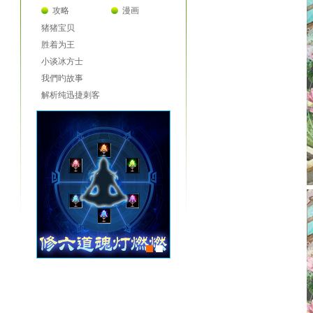
攻略
漫画
猪猪宝贝
胜着为王
小谈冰方士
我們旳故事
解析纯迅捷刺客