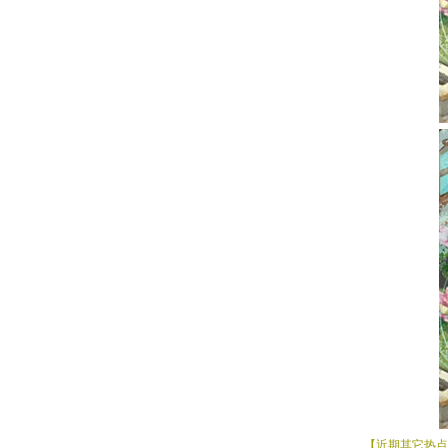
【近期其它热点