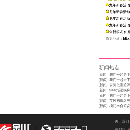
龙年新春活动
龙年新春活动
龙年新春活动
龙年新春活动
全新模式 仙
原文地址：
htt
新闻热点
[
新闻
]
我们一起走
[
新闻
]
我们一起走
[
新闻
]
云脚低垂遮野
[
新闻
]
蝉鸣渐远晚风
[
新闻
]
我们一起走
[
新闻
]
荷风初送暑光
[
新闻
]
槐阴半合遮
关于我们
成都西山