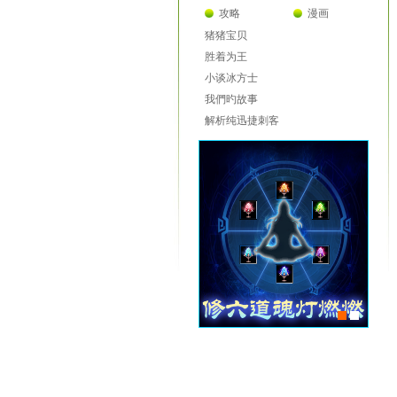
攻略
漫画
猪猪宝贝
胜着为王
小谈冰方士
我們旳故事
解析纯迅捷刺客