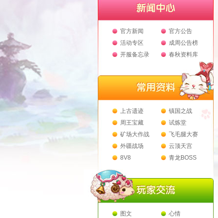
官方新闻
官方公告
活动专区
成周公告榜
开服备忘录
春秋资料库
上古遗迹
镇国之战
周王宝藏
试炼堂
矿场大作战
飞毛腿大赛
外疆战场
云顶天宫
8V8
青龙BOSS
图文
心情