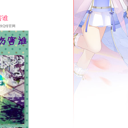
害谁
秋Q传官网