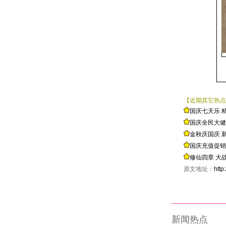
【近期其它热点
国庆七天乐 
国庆全民大健
金秋庆国庆 
国庆充值促销
修仙四章 大
原文地址：
htt
新闻热点