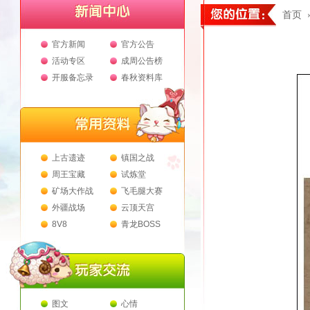
首页
官方新闻
官方公告
活动专区
成周公告榜
开服备忘录
春秋资料库
上古遗迹
镇国之战
周王宝藏
试炼堂
矿场大作战
飞毛腿大赛
外疆战场
云顶天宫
8V8
青龙BOSS
图文
心情