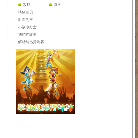
攻略
漫画
猪猪宝贝
胜着为王
小谈冰方士
我們旳故事
解析纯迅捷刺客