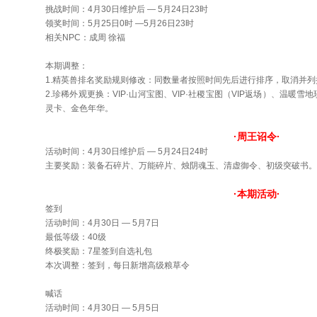
挑战时间：4月30日维护后 — 5月24日23时
领奖时间：5月25日0时 —5月26日23时
相关NPC：成周 徐福
本期调整：
1.精英兽排名奖励规则修改：同数量者按照时间先后进行排序，取消并列
2.珍稀外观更换：VIP·山河宝图、VIP·社稷宝图（VIP返场）、温
灵卡、金色年华。
·周王诏令·
活动时间：4月30日维护后 — 5月24日24时
主要奖励：装备石碎片、万能碎片、烛阴魂玉、清虚御令、初级突破书。
·本期活动·
签到
活动时间：4月30日 — 5月7日
最低等级：40级
终极奖励：7星签到自选礼包
本次调整：签到，每日新增高级粮草令
喊话
活动时间：4月30日 — 5月5日