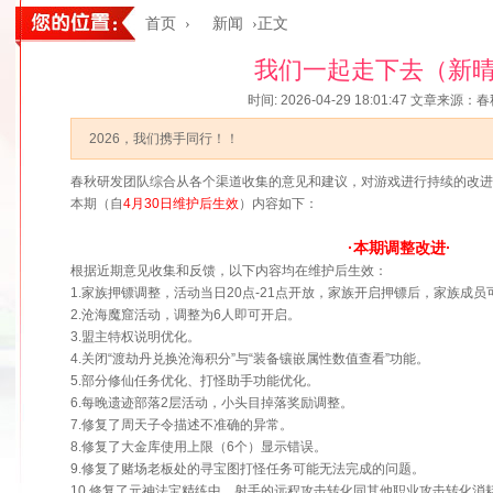
首页
›
新闻
›正文
我们一起走下去（新
时间: 2026-04-29 18:01:47
文章来源：春
2026，我们携手同行！！
春秋研发团队综合从各个渠道收集的意见和建议，对游戏进行持续的改进
本期（自
4月30日维护后生效
）内容如下：
·本期调整改进·
根据近期意见收集和反馈，以下内容均在维护后生效：
1.家族押镖调整，活动当日20点-21点开放，家族开启押镖后，家族成员
2.沧海魔窟活动，调整为6人即可开启。
3.盟主特权说明优化。
4.关闭“渡劫丹兑换沧海积分”与“装备镶嵌属性数值查看”功能。
5.部分修仙任务优化、打怪助手功能优化。
6.每晚遗迹部落2层活动，小头目掉落奖励调整。
7.修复了周天子令描述不准确的异常。
8.修复了大金库使用上限（6个）显示错误。
9.修复了赌场老板处的寻宝图打怪任务可能无法完成的问题。
10.修复了元神法宝精练中，射手的远程攻击转化同其他职业攻击转化消