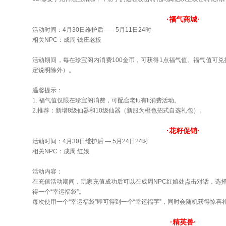
·福气商城·
活动时间：4月30日维护后——5月11日24时
相关NPC：成周 钱庄老板
活动期间，每在珍宝阁内消费100金币，可获得1点福气值。福气值可
定说明除外）。
温馨提示：
1. 福气值仅限在珍宝阁消费，可配合老fu有li消费活动。
2.推荐：新增8级仙器和10级仙器（新服为橙色招式自选礼包）。
·花籽促销·
活动时间：4月30日维护后 — 5月24日24时
相关NPC：成周 红娘
活动内容：
在充值活动期间，玩家充值成功后可以在成周NPC红娘处点击对话，选择
得一个“幸运福袋”。
每次使用一个“幸运福袋”即可得到一个“幸运福字”，同时会随机获得惊喜
·精英兽·