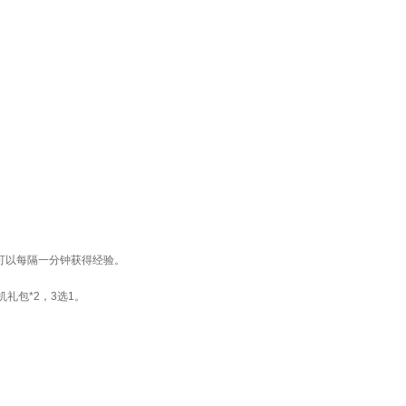
周，则可以每隔一分钟获得经验。
机礼包*2，3选1。