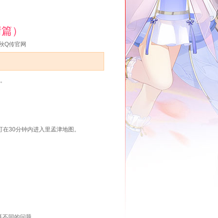
晴篇）
秋Q传官网
。
可在30分钟内进入里孟津地图。
耗不同的问题。