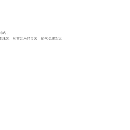
排名。
暖雪地玫瑰装、冰雪音乐精灵装、霸气兔将军元