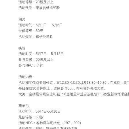
活动等级：20级及以上
活动奖励：家族贡献或经验
阅兵
活动时间：5月1日 — 5月6日
最低等级：60级
活动奖励：孩子类道具
换装
活动时间：5月7日 —5月13日
参与等级：60级及以上
参与NPC：子衿
活动内容：
活动期间领取专属外装，在12:30~13:30以及18:30~19:30，在成
每日在线30分钟以上，连续参与5天，即可额外领取大奖。
大奖：金缕屋常规自选礼包1*1\金缕屋常规自选礼包2*1\职业新领悟书随
薅羊毛
活动时间：5月7日-5月10日
最低等级：60级
活动NPC：春秋薅羊毛大使（197，200）
活动奖励：经验、镶嵌类灵石或精炼石