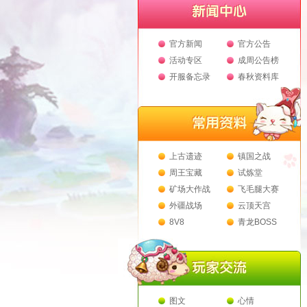
官方新闻
官方公告
活动专区
成周公告榜
开服备忘录
春秋资料库
上古遗迹
镇国之战
周王宝藏
试炼堂
矿场大作战
飞毛腿大赛
外疆战场
云顶天宫
8V8
青龙BOSS
图文
心情