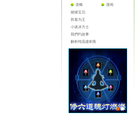
攻略
漫画
猪猪宝贝
胜着为王
小谈冰方士
我們旳故事
解析纯迅捷刺客