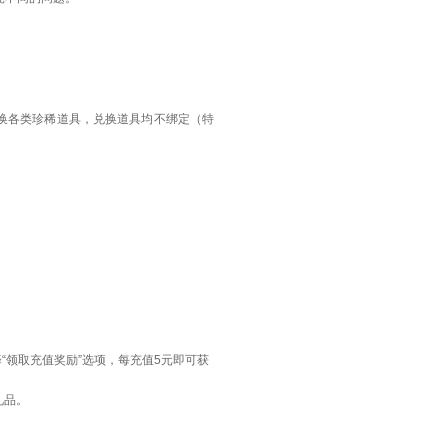
兑换各类珍稀道具，兑换道具均不绑定（特
“领取充值奖励”选项，每充值5元即可获
礼品。