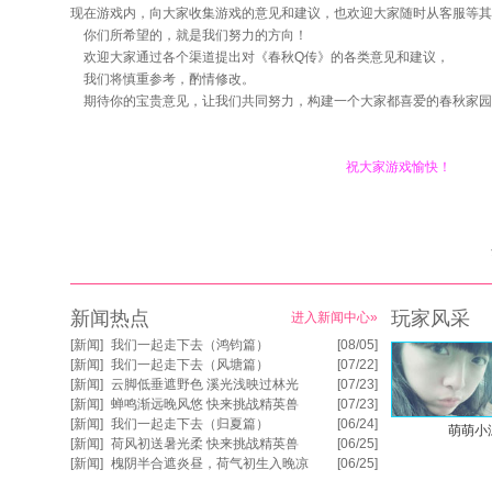
现在游戏内，向大家收集游戏的意见和建议，也欢迎大家随时从客服等其
你们所希望的，就是我们努力的方向！
欢迎大家通过各个渠道提出对《春秋Q传》的各类意见和建议，
我们将慎重参考，酌情修改。
期待你的宝贵意见，让我们共同努力，构建一个大家都喜爱的春秋家园
祝大家游戏愉快！
新闻热点
玩家风采
进入新闻中心»
[
新闻
]
我们一起走下去（鸿钧篇）
[08/05]
[
新闻
]
我们一起走下去（风塘篇）
[07/22]
[
新闻
]
云脚低垂遮野色 溪光浅映过林光
[07/23]
[
新闻
]
蝉鸣渐远晚风悠 快来挑战精英兽
[07/23]
[
新闻
]
我们一起走下去（归夏篇）
[06/24]
萌萌小
[
新闻
]
荷风初送暑光柔 快来挑战精英兽
[06/25]
[
新闻
]
槐阴半合遮炎昼，荷气初生入晚凉
[06/25]