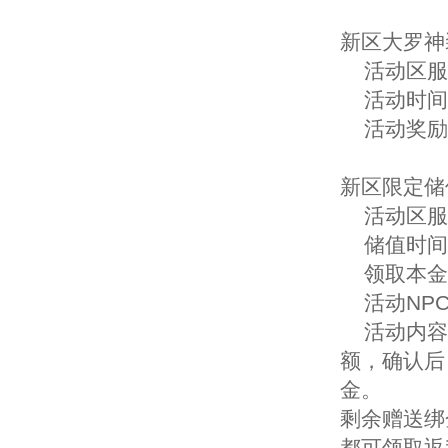
新区大罗神
活动区服
活动时间：
活动奖励：
新区限定储
活动区服
储值时间：
领取本金及
活动NPC
活动内容：
额，确认后
金。
剩余赠送绑
都可领取返