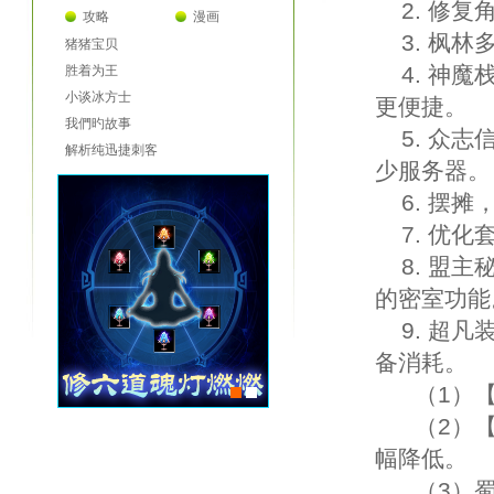
2. 修复
攻略
漫画
3. 枫林
猪猪宝贝
4. 神魔
胜着为王
小谈冰方士
更便捷。
我們旳故事
5. 众志
解析纯迅捷刺客
少服务器。
6. 摆摊
7. 优化
8. 盟主
的密室功能
9. 超凡
备消耗。
（1）【
（2）【2
幅降低。
（3）蜀