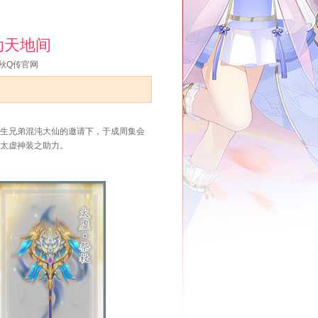
动天地间
秋Q传官网
生兄弟混沌大仙的邀请下，于成周集会
太虚神装之助力。