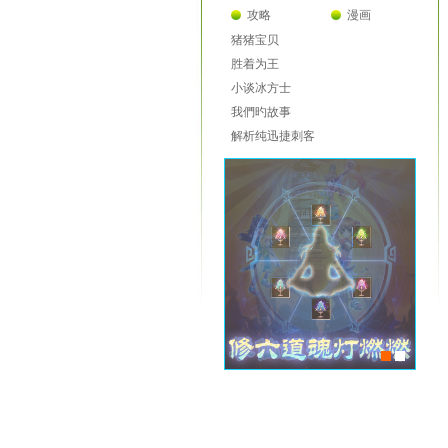
攻略
漫画
猪猪宝贝
胜着为王
小谈冰方士
我們旳故事
解析纯迅捷刺客