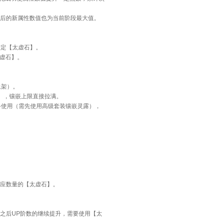
后的新属性数值也为当前阶段最大值。
一定【太虚石】。
太虚石】。
上架）。
），镶嵌上限直接拉满。
备使用（需先使用高级套装镶嵌灵露），
应数量的【太虚石】。
，之后UP阶数的继续提升，需要使用【太