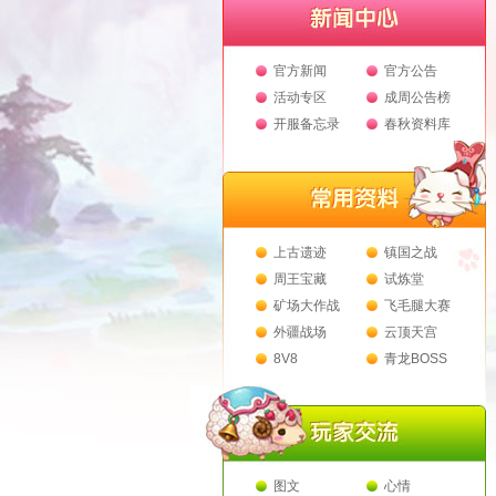
官方新闻
官方公告
活动专区
成周公告榜
开服备忘录
春秋资料库
上古遗迹
镇国之战
周王宝藏
试炼堂
矿场大作战
飞毛腿大赛
外疆战场
云顶天宫
8V8
青龙BOSS
图文
心情