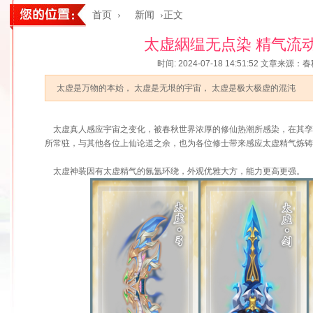
首页
›
新闻
›正文
太虚絪缊无点染 精气流
时间: 2024-07-18 14:51:52
文章来源：春
太虚是万物的本始， 太虚是无垠的宇宙， 太虚是极大极虚的混沌
太虚真人感应宇宙之变化，被春秋世界浓厚的修仙热潮所感染，在其孪
所常驻，与其他各位上仙论道之余，也为各位修士带来感应太虚精气炼铸
太虚神装因有太虚精气的氤氲环绕，外观优雅大方，能力更高更强。