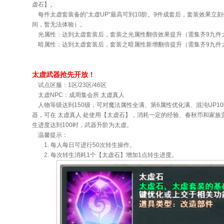
虚石】。
每件太虚套装备的“太虚UP”最高可到10阶。9件成套后，套装效果立
间，暂无法体验）。
光属性：达到太虚套装后，套装之光属性翻倍效果提升（需集齐9九件
暗属性：达到太虚套装后，套装之暗属性新增翻倍提升（需集齐9九件
太虚武器抢先开放！
试点区服：1区/23区/46区
太虚NPC：成周集会所 太虚真人
人物等级达到150级，可对魔法属性全满、第6属性优化满、混沌UP1
器，可在 太虚真人 处使用【太虚石】，消耗一定的经验、春秋币和家族
生进度达到100时，武器升阶为太虚。
温馨提示：
1. 每人每日可进行50次转生操作。
2. 每次转生消耗1个【太虚石】增加1点转生进度。