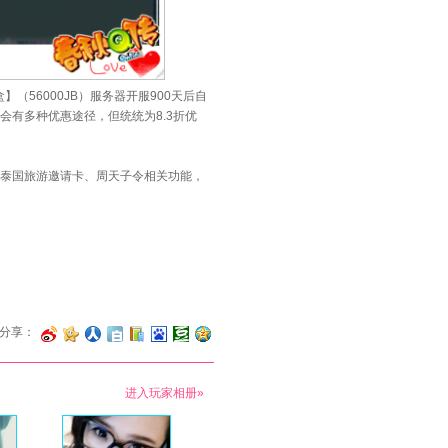
（56000JB）服务器开服900天后自
有多种优惠途径，但统统为8.3折优
泰国旅游邀请卡、周天子令相关功能，
分享：
进入玩家相册»