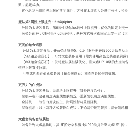
数，必定成功。
优化达到当前阶段上限的蓝字属性，方可在太虚真人处进行替换，替换
魔法第6属性上限提升：6th与6plus
升阶为太虚装备后，第6属性或6plus属性上限提升，优化为固定上交
替换分两种：6th替换和6plus替换，两种方式每次都固定上交一定【
更高的铂金镶嵌
升阶为太虚装备后，开放铂金镶嵌5、6级（服务器开服900天后自动
【5级铂金镶嵌石】：可对太虚装备使用（需先使用高级套装镶嵌灵露
【6级铂金镶嵌石】：仅对魔法属性满优化、且太虚UP10级的太虚装
镶嵌上限直接拉满。
可在成周西卿处兑换各级【铂金镶嵌石】和查询各级镶嵌效果。
更强力的白虎决
升阶为太虚装备后，白虎决上限提升（额外速度除外）。
替换—在不改变白虎诀主属性的情况下重新随机白虎诀附属性。
全随机——装备白虎诀的主、附属性都将重新随机。
温馨提示：以上两种方式替换白虎诀，不论是否确定替换，都会消耗相
太虚套装备套装属性
装备升到太虚品质时，其UP阶数会从混沌UP10阶提升至太虚UP1阶