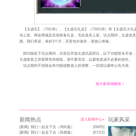
【太虚石】（700JB）、【太虚石礼盒】（7000JB）和【太虚石大礼盒】
动上架。绑金商城及其他装备礼盒，无此道具上架。试点期间，太虚道具会
惠。我们承诺，保价3个月，买贵包补差价，请放心体验。
因功能处于试点期间，目前仅开放太虚武器部位，以下功能暂未开放：
太虚套装之异星降世和精练，请不要尝试，以避免造成不必要的损失。
试点期间不排除会有功能或数值上的调整，一切请以最终公告为准。
祝大家游戏愉快！
新闻热点
玩家风采
进入新闻中心»
[
新闻
]
我们一起走下去（鸿钧篇）
[08/05]
[
新闻
]
我们一起走下去（风塘篇）
[07/22]