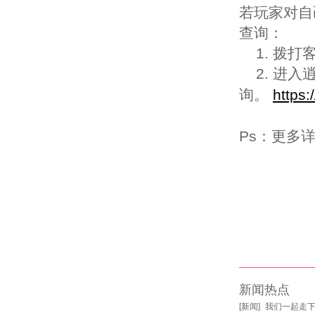
若玩家对自
查询：
1. 拨打客服
2. 进入
询。
https:
Ps：更多
新闻热点
[
新闻
]
我们一起走