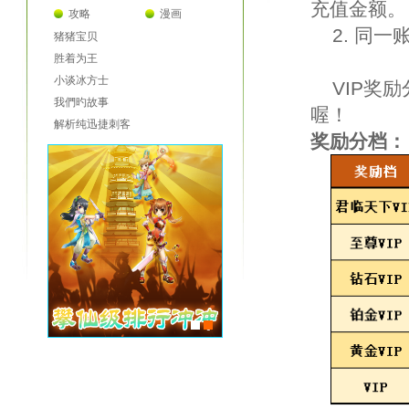
充值金额。
攻略
漫画
2. 同一
猪猪宝贝
胜着为王
小谈冰方士
VIP奖励
我們旳故事
喔！
解析纯迅捷刺客
奖励分档：