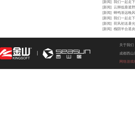
[
新闻
]
我们一起走
[
新闻
]
云脚低垂遮野
[
新闻
]
蝉鸣渐远晚风
[
新闻
]
我们一起走
[
新闻
]
荷风初送暑光
[
新闻
]
槐阴半合遮
关于我们
成都西山
网络游戏