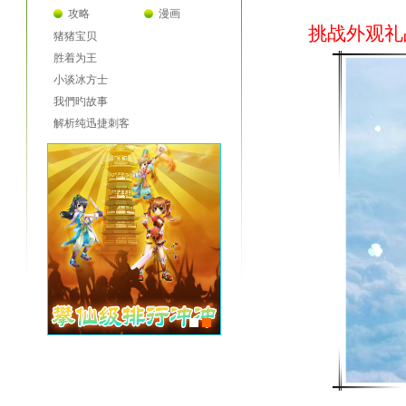
攻略
漫画
挑战外观礼
猪猪宝贝
胜着为王
小谈冰方士
我們旳故事
解析纯迅捷刺客