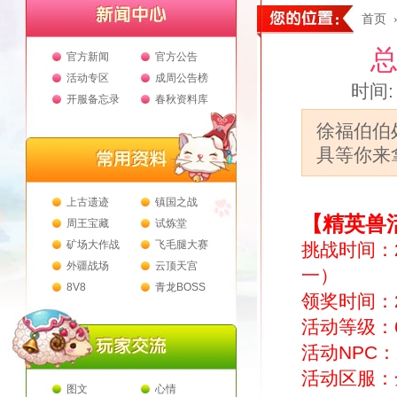
首页
总
官方新闻
官方公告
活动专区
成周公告榜
时间: 
开服备忘录
春秋资料库
徐福伯伯
具等你来
上古遗迹
镇国之战
【精英兽
周王宝藏
试炼堂
矿场大作战
飞毛腿大赛
挑战时间：2
外疆战场
云顶天宫
一）
8V8
青龙BOSS
领奖时间：20
活动等级：
活动NPC：
活动区服：
图文
心情