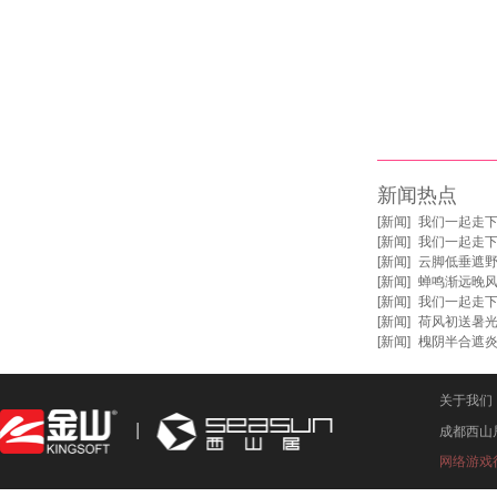
新闻热点
[
新闻
]
我们一起走
[
新闻
]
我们一起走
[
新闻
]
云脚低垂遮野
[
新闻
]
蝉鸣渐远晚风
[
新闻
]
我们一起走
[
新闻
]
荷风初送暑光
[
新闻
]
槐阴半合遮
关于我们
成都西山
网络游戏