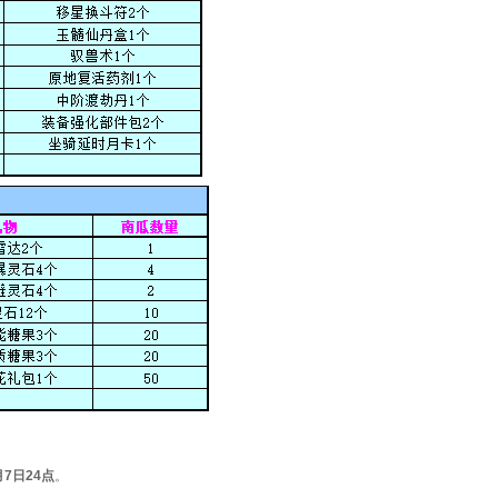
月7日
24点
。