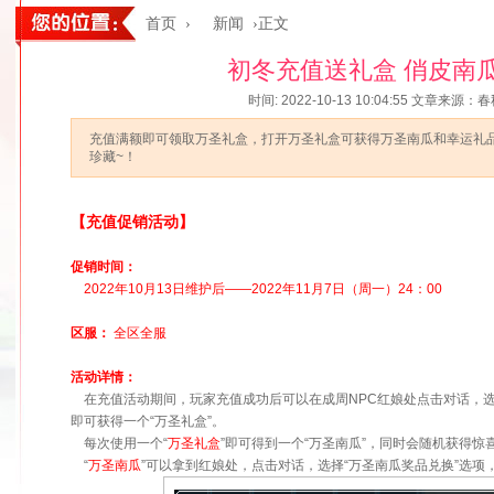
首页
›
新闻
›正文
初冬充值送礼盒 俏皮南
时间: 2022-10-13 10:04:55
文章来源：春
充值满额即可领取万圣礼盒，打开万圣礼盒可获得万圣南瓜和幸运礼
珍藏~！
【充值促销活动】
促销时间：
2022年10月13日维护后——2022年11月7日（周一）24：00
区服：
全区全服
活动详情：
在充值活动期间，玩家充值成功后可以在成周NPC红娘处点击对话，选
即可获得一个“万圣礼盒”。
每次使用一个“
万圣礼盒
”即可得到一个“万圣南瓜”，同时会随机获得惊
“
万圣南瓜
”可以拿到红娘处，点击对话，选择“万圣南瓜奖品兑换”选项