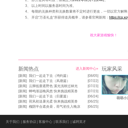
2、 部分道具有时效，限截止为
2022年12月7日24时
。
3、 以上时间以服务器时间为准。
4、 每期的兑换种类和兑换数量将不定时进行更改，一切以官方解释
5、 开启“万圣礼盒”所获得道具概率，请参看官网新闻：
https://cq.
祝大家游戏愉快！
新闻热点
玩家风采
进入新闻中心»
[
新闻
]
我们一起走下去（鸿钧篇）
[08/05]
[
新闻
]
我们一起走下去（风塘篇）
[07/22]
[
新闻
]
云脚低垂遮野色 溪光浅映过林光
[07/23]
[
新闻
]
蝉鸣渐远晚风悠 快来挑战精英兽
[07/23]
[
新闻
]
我们一起走下去（归夏篇）
[06/24]
萌萌小
[
新闻
]
荷风初送暑光柔 快来挑战精英兽
[06/25]
[
新闻
]
槐阴半合遮炎昼，荷气初生入晚凉
[06/25]
关于我们
|
服务协议
|
客服中心
|
联系我们
|
诚聘英才