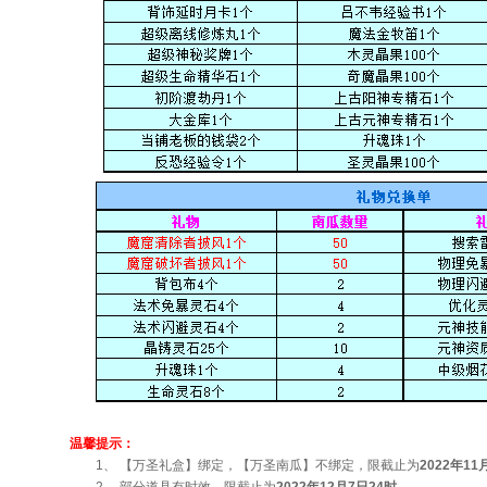
温馨提示
：
1、 【万圣礼盒】绑定，【万圣南瓜】不绑定，限截止为
202
2
年
11