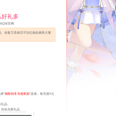
瓜好礼多
秋Q传官网
品。收集万圣南瓜可在红娘处换取大量
择“
领取初冬充值奖励
”选项，每充值5元
喜礼品。
，自由兑换礼品。