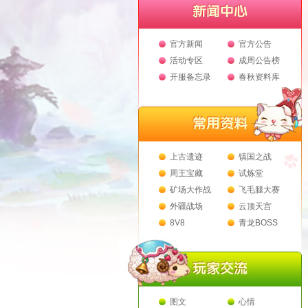
官方新闻
官方公告
活动专区
成周公告榜
开服备忘录
春秋资料库
上古遗迹
镇国之战
周王宝藏
试炼堂
矿场大作战
飞毛腿大赛
外疆战场
云顶天宫
8V8
青龙BOSS
图文
心情