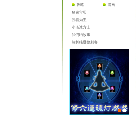
攻略
漫画
猪猪宝贝
胜着为王
小谈冰方士
我們旳故事
解析纯迅捷刺客