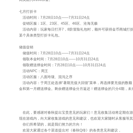
七月打折卡
活动时间：7月28日10点——7月31日24点
促销区服：1区、23区、45区、46区、沧海无极
活动内容：玩家每日打开7，8阶冒险礼包时，额外可获得金币商城打
某个具体类型打折卡礼包。
储值促销
储值时间：7月28日10点——7月31日24点
领取本金时间：7月28日10点——10月31日24点
领取赠送绑金时间：7月28日10点——10月31日24点
活动NPC：周王
活动区服：八面玲珑、混沌之序
活动内容：于周王处选择“暑期充值大回馈”菜单，再选择要充值的数额
金和第一月赠送绑金。剩余赠送绑金分月返还！赠送绑金的只分4期，未
在此，要感谢对春秋提出宝贵意见的玩家们！意见收集活动将定期在游
现在游戏内，向大家收集游戏的意见和建议，也欢迎大家随时从客服等其
你们所希望的，就是我们努力的方向！
欢迎大家通过各个渠道提出对《春秋Q传》的各类意见和建议，