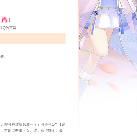
夏篇）
秋Q传官网
进。
元即可在红娘领取一个）可兑换1个【充
红，右键点击喝下女儿红，获得绑金。最