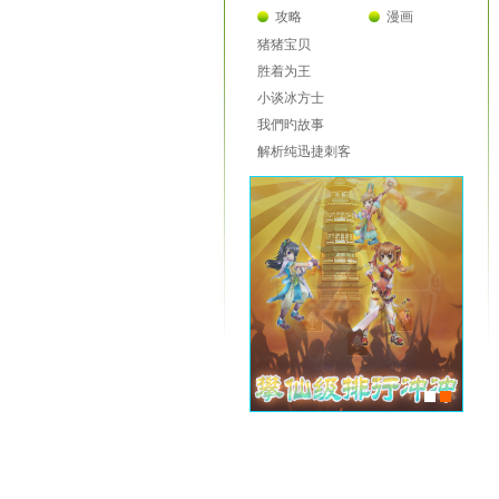
攻略
漫画
猪猪宝贝
胜着为王
小谈冰方士
我們旳故事
解析纯迅捷刺客