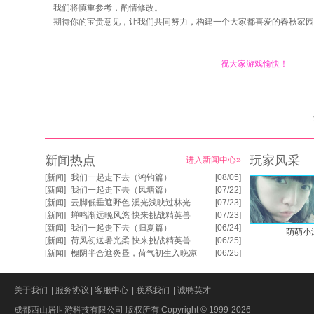
我们将慎重参考，酌情修改。
期待你的宝贵意见，让我们共同努力，构建一个大家都喜爱的春秋家园
祝大家游戏愉快！
新闻热点
玩家风采
进入新闻中心»
[
新闻
]
我们一起走下去（鸿钧篇）
[08/05]
[
新闻
]
我们一起走下去（风塘篇）
[07/22]
[
新闻
]
云脚低垂遮野色 溪光浅映过林光
[07/23]
[
新闻
]
蝉鸣渐远晚风悠 快来挑战精英兽
[07/23]
[
新闻
]
我们一起走下去（归夏篇）
[06/24]
萌萌小
[
新闻
]
荷风初送暑光柔 快来挑战精英兽
[06/25]
[
新闻
]
槐阴半合遮炎昼，荷气初生入晚凉
[06/25]
关于我们
|
服务协议
|
客服中心
|
联系我们
|
诚聘英才
成都西山居世游科技有限公司
版权所有 Copyright © 1999-
2026