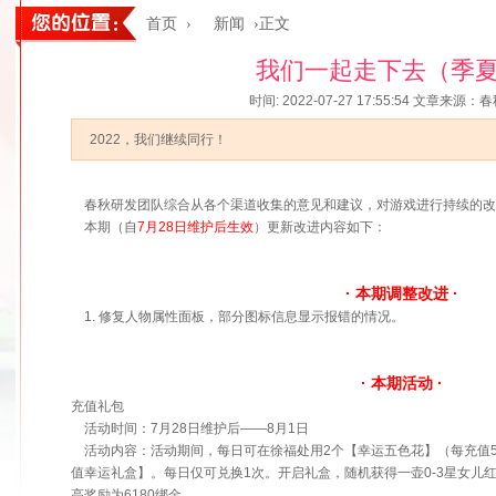
首页
›
新闻
›正文
我们一起走下去（季
时间: 2022-07-27 17:55:54
文章来源：春
2022，我们继续同行！
春秋研发团队综合从各个渠道收集的意见和建议，对游戏进行持续的改
本期（自
7月28日维护后生效
）更新改进内容如下：
· 本期调整改进 ·
1. 修复人物属性面板，部分图标信息显示报错的情况。
· 本期活动 ·
充值礼包
活动时间：7月28日维护后——8月1日
活动内容：活动期间，每日可在徐福处用2个【幸运五色花】（每充值5
值幸运礼盒】。每日仅可兑换1次。开启礼盒，随机获得一壶0-3星女儿
高奖励为6180绑金。