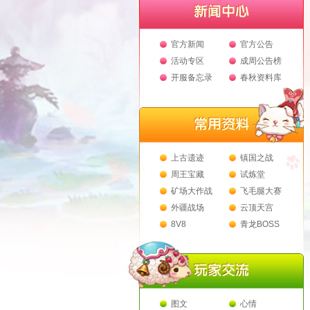
官方新闻
官方公告
活动专区
成周公告榜
开服备忘录
春秋资料库
上古遗迹
镇国之战
周王宝藏
试炼堂
矿场大作战
飞毛腿大赛
外疆战场
云顶天宫
8V8
青龙BOSS
图文
心情