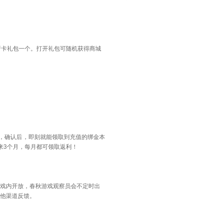
折卡礼包一个。打开礼包可随机获得商城
，确认后，即刻就能领取到充值的绑金本
来3个月，每月都可领取返利！
戏内开放，春秋游戏观察员会不定时出
他渠道反馈。