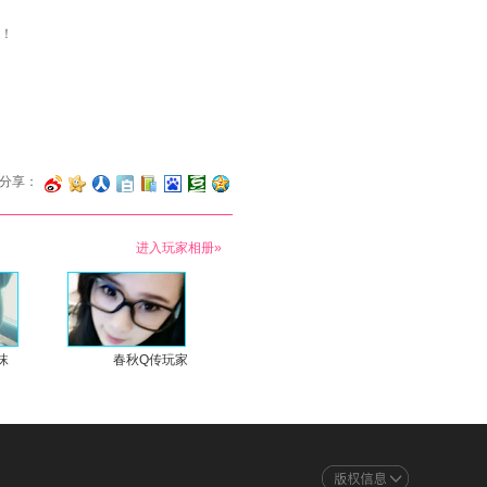
！
分享：
进入玩家相册»
沫
春秋Q传玩家