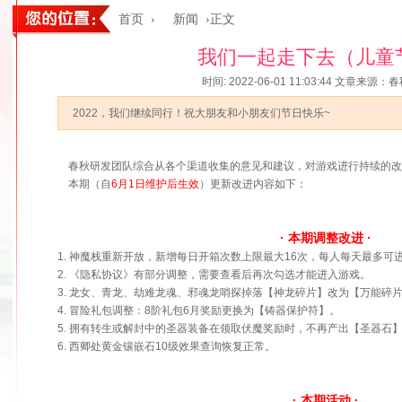
首页
›
新闻
›正文
我们一起走下去（儿童
时间: 2022-06-01 11:03:44
文章来源：春
2022，我们继续同行！祝大朋友和小朋友们节日快乐~
春秋研发团队综合从各个渠道收集的意见和建议，对游戏进行持续的改
本期（自
6月1日维护后生效
）更新改进内容如下：
· 本期调整改进 ·
1. 神魔栈重新开放，新增每日开箱次数上限最大16次，每人每天最多可
2. 《隐私协议》有部分调整，需要查看后再次勾选才能进入游戏。
3. 龙女、青龙、劫难龙魂、邪魂龙哨探掉落【神龙碎片】改为【万能碎
4. 冒险礼包调整：8阶礼包6月奖励更换为【铸器保护符】。
5. 拥有转生或解封中的圣器装备在领取伏魔奖励时，不再产出【圣器石
6. 西卿处黄金镶嵌石10级效果查询恢复正常。
· 本期活动 ·