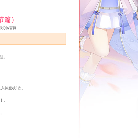
节篇）
秋Q传官网
进。
进入神魔栈1次。
片】。
】。