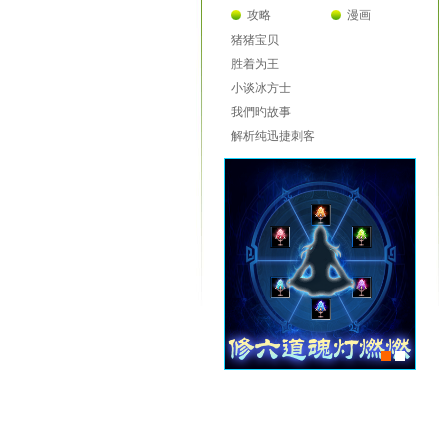
攻略
漫画
猪猪宝贝
胜着为王
小谈冰方士
我們旳故事
解析纯迅捷刺客