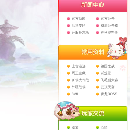
官方新闻
官方公告
活动专区
成周公告榜
开服备忘录
春秋资料库
上古遗迹
镇国之战
周王宝藏
试炼堂
矿场大作战
飞毛腿大赛
外疆战场
云顶天宫
8V8
青龙BOSS
图文
心情