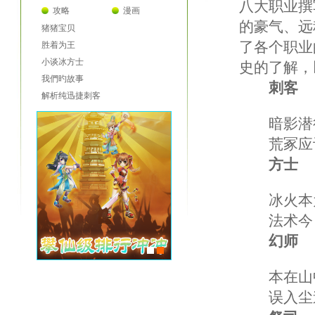
八大职业撰
攻略
漫画
的豪气、远
猪猪宝贝
了各个职业
胜着为王
小谈冰方士
史的了解，
我們旳故事
刺客
解析纯迅捷刺客
暗影潜行
荒冢应记
方士
冰火本为
法术今日
幻师
本在山中
误入尘途