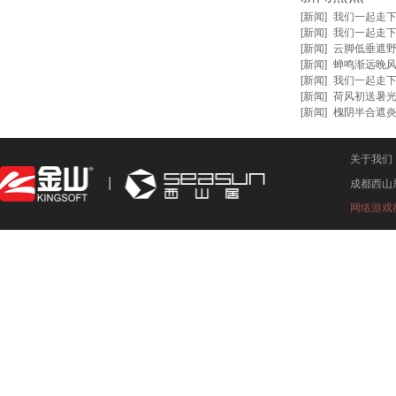
[
新闻
]
我们一起走
[
新闻
]
我们一起走
[
新闻
]
云脚低垂遮野
[
新闻
]
蝉鸣渐远晚风
[
新闻
]
我们一起走
[
新闻
]
荷风初送暑光
[
新闻
]
槐阴半合遮
关于我们
成都西山
网络游戏