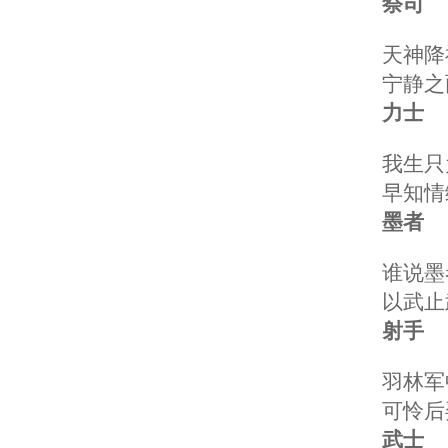
祭司
天神降福
宁静之雨
力士
我生只为
早知情缘
墨者
谁说墨者
以武止武
射手
羽林军中
可怜后羿
武士