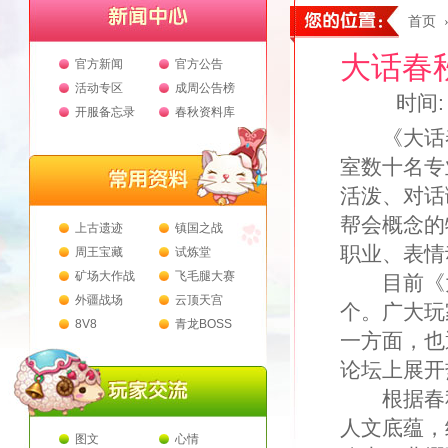
首页
大话春
官方新闻
官方公告
活动专区
成周公告榜
时间: 
开服备忘录
春秋资料库
《大话春
室数十名专
活泼、对话
帮会概念的
上古遗迹
镇国之战
职业、表情
周王宝藏
试炼堂
矿场大作战
飞毛腿大赛
目前《大
外疆战场
云顶天宫
个。广大玩
8V8
青龙BOSS
一方面，也
论坛上展开
根据春秋
人文底蕴，
图文
心情