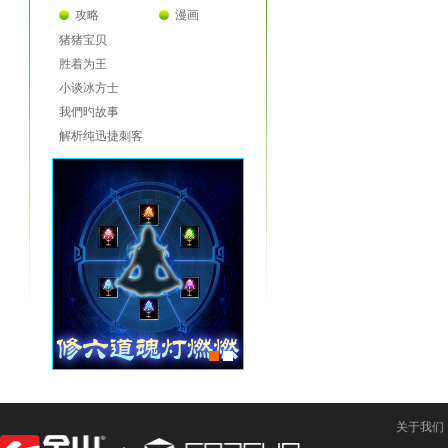
攻略
漫画
猪猪宝贝
胜着为王
小谈冰方士
我們旳故事
解析纯迅捷刺客
关于我们